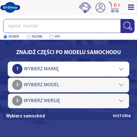
0
Wpisz
numer
NUMER
NAZWA
VIN
ZNAJDŹ CZĘŚCI PO MODELU SAMOCHODU
1
2
3
Wybierz samochód
HISTORIA