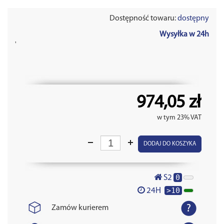
Dostępność towaru:
dostępny
Wysyłka w 24h
'
974,05 zł
w tym 23% VAT
DODAJ DO KOSZYKA
0
S2
>10
24H
Zamów kurierem