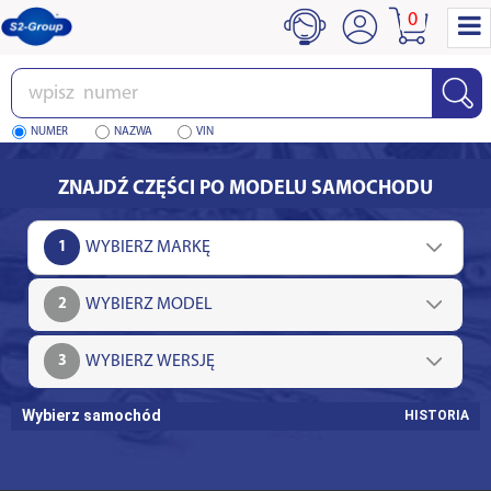
0
Wpisz
numer
NUMER
NAZWA
VIN
ZNAJDŹ CZĘŚCI PO MODELU SAMOCHODU
1
2
3
Wybierz samochód
HISTORIA