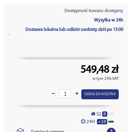
Dostępność towaru:
dostępny
Wysyłka w 24h
Dostawa lokalna lub odbiór osobisty dziś po 15:00
'
549,48 zł
w tym 23% VAT
DODAJ DO KOSZYKA
0
S2
>10
24H