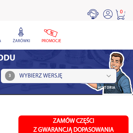
0
A
ŻARÓWKI
PROMOCJE
HODU
3
HISTORIA
ZAMÓW CZĘŚCI
Z GWARANCJĄ DOPASOWANIA