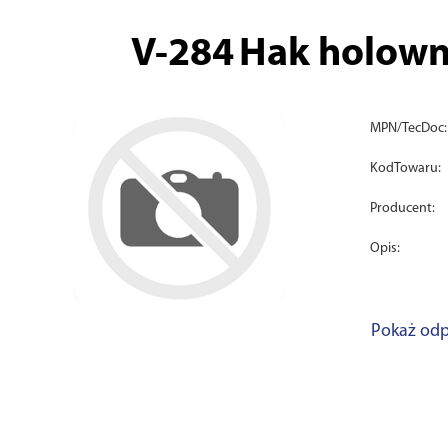
V-284
Hak holown
MPN/TecDoc:
KodTowaru:
Producent:
Opis:
Pokaż odp