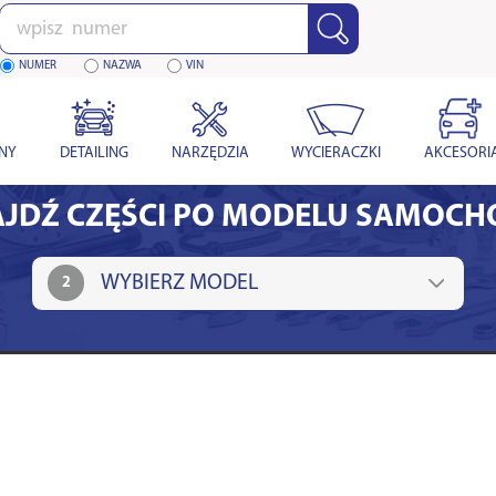
Wpisz
numer
NUMER
NAZWA
VIN
YNY
DETAILING
NARZĘDZIA
WYCIERACZKI
AKCESORI
JDŹ CZĘŚCI PO MODELU SAMOC
2