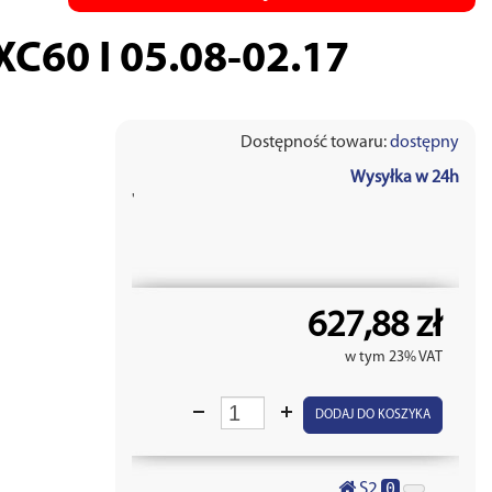
C60 I 05.08-02.17
Dostępność towaru:
dostępny
Wysyłka w 24h
'
627,88 zł
w tym 23% VAT
DODAJ DO KOSZYKA
0
S2