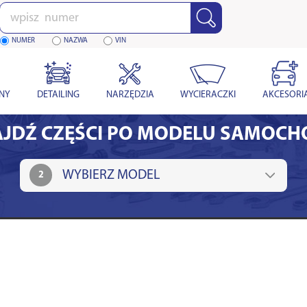
Wpisz
numer
NUMER
NAZWA
VIN
YNY
DETAILING
NARZĘDZIA
WYCIERACZKI
AKCESORI
JDŹ CZĘŚCI PO MODELU SAMOC
2