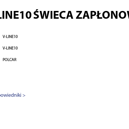
LINE10
ŚWIECA ZAPŁON
V-LINE10
V-LINE10
POLCAR
owiedniki >