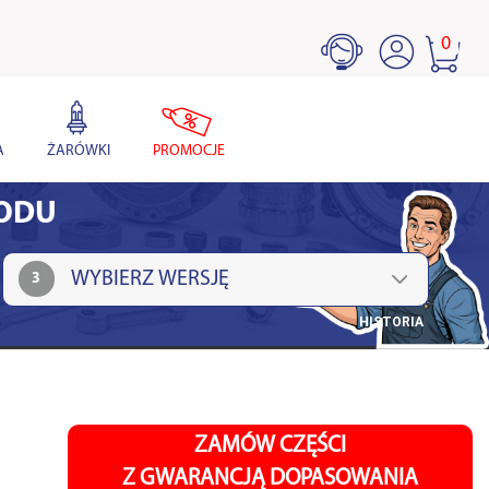
0
A
ŻARÓWKI
PROMOCJE
HODU
3
HISTORIA
ZAMÓW CZĘŚCI
Z GWARANCJĄ DOPASOWANIA