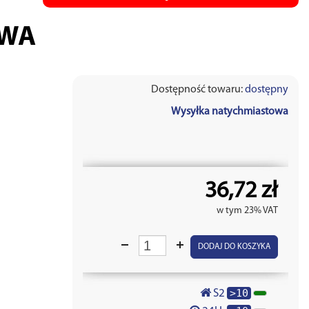
OWA
Dostępność towaru:
dostępny
Wysyłka natychmiastowa
36,72 zł
w tym 23% VAT
DODAJ DO KOSZYKA
>10
S2