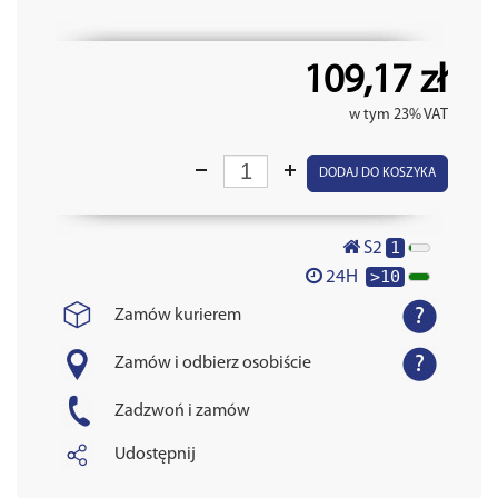
109,17 zł
w tym 23% VAT
DODAJ DO KOSZYKA
1
S2
>10
24H
Zamów kurierem
Zamów i odbierz osobiście
Zadzwoń i zamów
Udostępnij