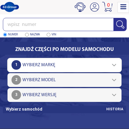
0
Wpisz
numer
NUMER
NAZWA
VIN
ZNAJDŹ CZĘŚCI PO MODELU SAMOCHODU
1
2
3
Wybierz samochód
HISTORIA