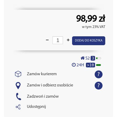
98,99 zł
w tym 23% VAT
DODAJ DO KOSZYKA
3
S2
>10
24H
Zamów kurierem
Zamów i odbierz osobiście
Zadzwoń i zamów
Udostępnij