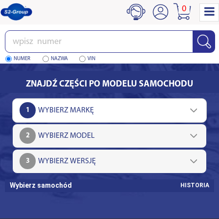
0
Wpisz
numer
NUMER
NAZWA
VIN
ZNAJDŹ CZĘŚCI PO MODELU SAMOCHODU
1
2
3
Wybierz samochód
HISTORIA