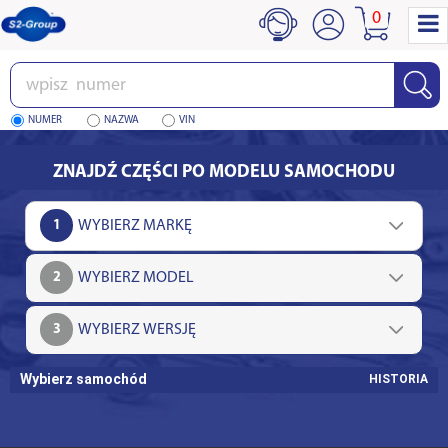
0
Wpisz
numer
NUMER
NAZWA
VIN
ZNAJDŹ CZĘŚCI PO MODELU SAMOCHODU
1
2
3
Wybierz samochód
HISTORIA