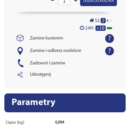
DODAJ DO KOSZYKA
2
S2
>10
24H
Zamów kurierem
Zamów i odbierz osobiście
Zadzwoń i zamów
Udostępnij
Parametry
Ciężar [kg]:
0,094