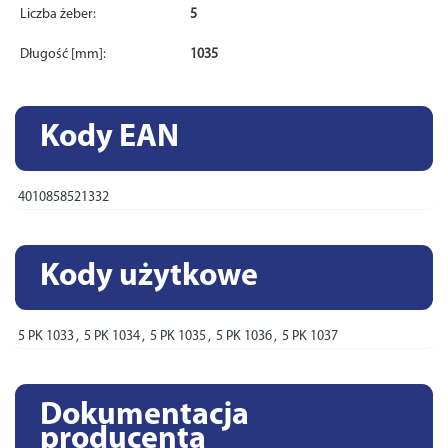
Liczba żeber:
5
Długość [mm]:
1035
Kody EAN
4010858521332
Kody użytkowe
5 PK 1033
,
5 PK 1034
,
5 PK 1035
,
5 PK 1036
,
5 PK 1037
Dokumentacja
producenta