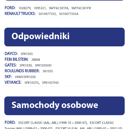
FORD:
,
,
,
1028279
1095321
96FF6C301FA
96FF6C301FB
RENAULT TRUCKS:
,
5010477335
5010477335A
Odpowiedniki
DAYCO:
5PK1035
FEBI BILSTEIN:
28848
GATES:
,
5PK1030
5PK1035HD
ROULUNDS RUBBER:
5K1035
SKF:
VKMV5PK1030
VEYANCE:
,
5PK1037G
5PK1037HD
Samochody osobowe
FORD:
,
ESCORT CLASSIC (AAL, ABL) (1998-10 » 2000-07)
ESCORT CLASSIC
,
,
Turnier (ANL) (1999-02 » 2000-07)
ESCORT VI (GAL, AAL, ABL) (1995-01 » 2002-10)