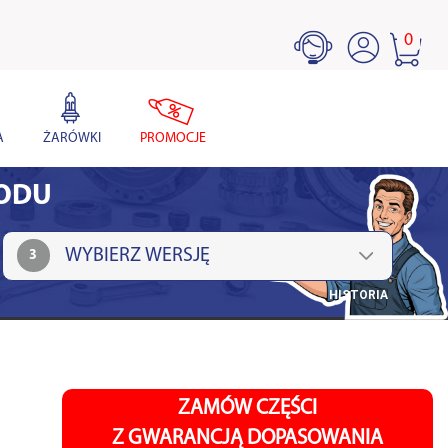
0
A
ŻARÓWKI
PROMOCJE
HODU
3
HISTORIA
ZAMÓW CZĘŚCI
Z GWARANCJĄ DOPASOWANIA