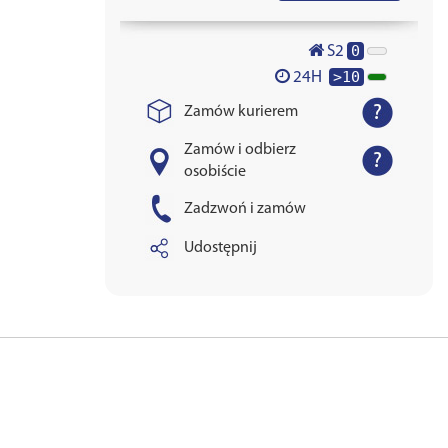
0
S2
>10
24H
Zamów kurierem
Zamów i odbierz
osobiście
Zadzwoń i zamów
Udostępnij