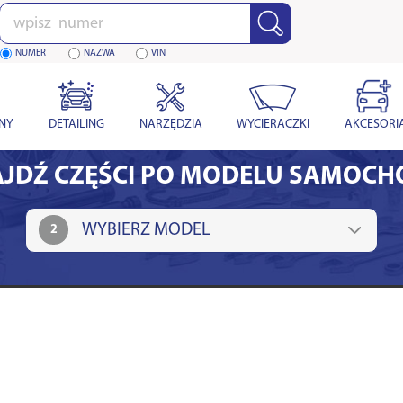
Wpisz
numer
NUMER
NAZWA
VIN
YNY
DETAILING
NARZĘDZIA
WYCIERACZKI
AKCESORI
JDŹ CZĘŚCI PO MODELU SAMOC
2