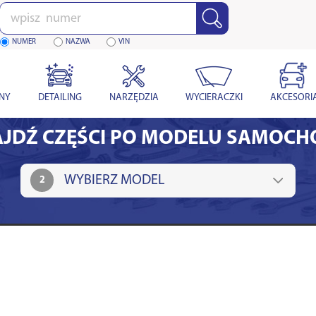
Wpisz
numer
NUMER
NAZWA
VIN
YNY
DETAILING
NARZĘDZIA
WYCIERACZKI
AKCESORI
JDŹ CZĘŚCI PO MODELU SAMOC
2