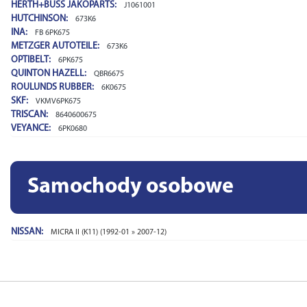
HERTH+BUSS JAKOPARTS:
J1061001
HUTCHINSON:
673K6
INA:
FB 6PK675
METZGER AUTOTEILE:
673K6
OPTIBELT:
6PK675
QUINTON HAZELL:
QBR6675
ROULUNDS RUBBER:
6K0675
SKF:
VKMV6PK675
TRISCAN:
8640600675
VEYANCE:
6PK0680
Samochody osobowe
NISSAN:
MICRA II (K11) (1992-01 » 2007-12)