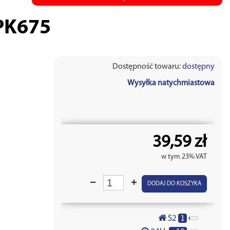
PK675
Dostępność towaru:
dostępny
Wysyłka natychmiastowa
39,59 zł
w tym 23% VAT
DODAJ DO KOSZYKA
1
S2