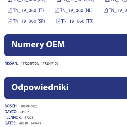
TN_19_060 (IT)
TN_19_060 (NL)
TN_19_0
TN_19_060 (SP)
TN_19_060 (TR)
Numery OEM
NISSAN:
,
117201F700
117204F100
Odpowiedniki
BOSCH:
1987946025
DAYCO:
6PK673
FLENNOR:
67228
GATES:
,
68339
6PK678