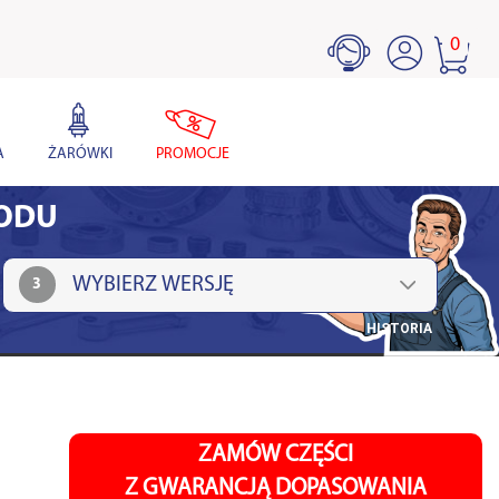
0
A
ŻARÓWKI
PROMOCJE
HODU
3
HISTORIA
ZAMÓW CZĘŚCI
Z GWARANCJĄ DOPASOWANIA