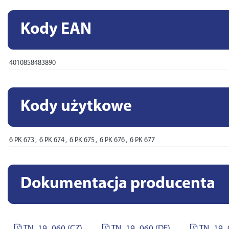
Kody EAN
4010858483890
Kody użytkowe
6 PK 673
,
6 PK 674
,
6 PK 675
,
6 PK 676
,
6 PK 677
Dokumentacja producenta
TN_19_060 (CZ)
TN_19_060 (DE)
TN_19_0