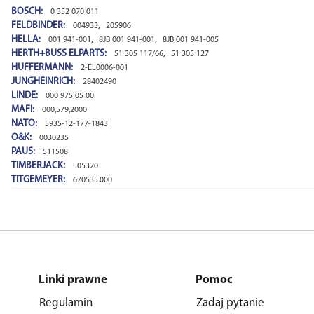
BOSCH:
0 352 070 011
FELDBINDER:
,
004933
205906
HELLA:
,
,
001 941-001
8JB 001 941-001
8JB 001 941-005
HERTH+BUSS ELPARTS:
,
51 305 117/66
51 305 127
HUFFERMANN:
2-EL0006-001
JUNGHEINRICH:
28402490
LINDE:
000 975 05 00
MAFI:
000,579,2000
NATO:
5935-12-177-1843
O&K:
0030235
PAUS:
511508
TIMBERJACK:
F05320
TITGEMEYER:
670535.000
Linki prawne
Pomoc
Regulamin
Zadaj pytanie