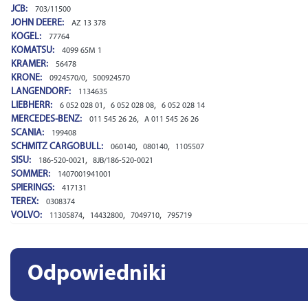
JCB:
703/11500
JOHN DEERE:
AZ 13 378
KOGEL:
77764
KOMATSU:
4099 65M 1
KRAMER:
56478
KRONE:
,
0924570/0
500924570
LANGENDORF:
1134635
LIEBHERR:
,
,
6 052 028 01
6 052 028 08
6 052 028 14
MERCEDES-BENZ:
,
011 545 26 26
A 011 545 26 26
SCANIA:
199408
SCHMITZ CARGOBULL:
,
,
060140
080140
1105507
SISU:
,
186-520-0021
8JB/186-520-0021
SOMMER:
1407001941001
SPIERINGS:
417131
TEREX:
0308374
VOLVO:
,
,
,
11305874
14432800
7049710
795719
Odpowiedniki