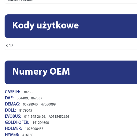
Kody użytkowe
K 17
Numery OEM
CASE IH:
30235
DAF:
,
304409
867537
DEMAG:
,
05728940
47050099
DOLL:
8179045
EVOBUS:
,
011 545 26 26
A0115452626
GOLDHOFER:
141204600
HOLMER:
1025000455
HYMER:
416160