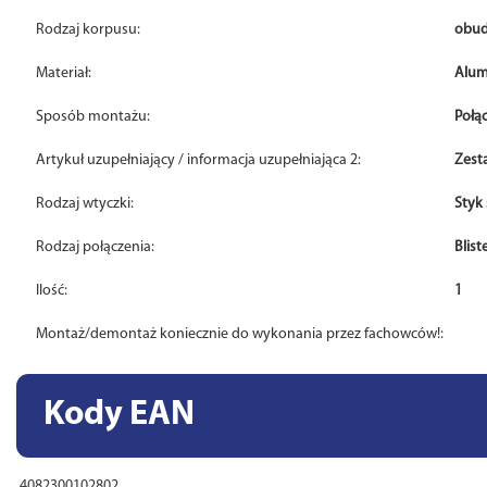
Rodzaj korpusu:
obud
Materiał:
Alum
Sposób montażu:
Połą
Artykuł uzupełniający / informacja uzupełniająca 2:
Zest
Rodzaj wtyczki:
Styk
Rodzaj połączenia:
Blist
Ilość:
1
Montaż/demontaż koniecznie do wykonania przez fachowców!:
Kody EAN
4082300102802