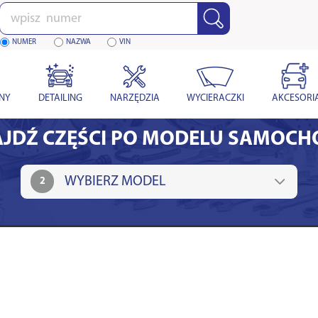
Wpisz
numer
NUMER
NAZWA
VIN
YNY
DETAILING
NARZĘDZIA
WYCIERACZKI
AKCESORI
JDŹ CZĘŚCI PO MODELU SAMOC
2