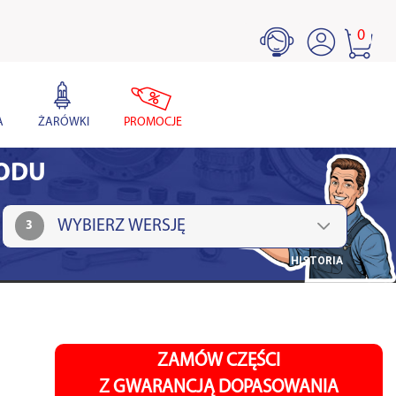
0
A
ŻARÓWKI
PROMOCJE
HODU
3
HISTORIA
ZAMÓW CZĘŚCI
Z GWARANCJĄ DOPASOWANIA