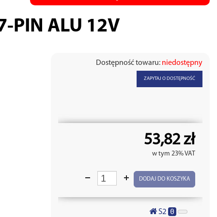
-PIN ALU 12V
Dostępność towaru:
niedostępny
ZAPYTAJ O DOSTĘPNOŚĆ
53,82 zł
w tym 23% VAT
DODAJ DO KOSZYKA
0
S2