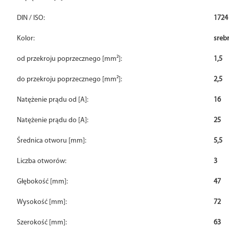
DIN / ISO:
1724
Kolor:
sreb
od przekroju poprzecznego [mm²]:
1,5
do przekroju poprzecznego [mm²]:
2,5
Natężenie prądu od [A]:
16
Natężenie prądu do [A]:
25
Średnica otworu [mm]:
5,5
Liczba otworów:
3
Głębokość [mm]:
47
Wysokość [mm]:
72
Szerokość [mm]:
63