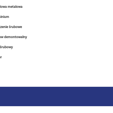
owa metalowa
inium
czenie śrubowe
aw demontowalny
 śrubowy
er