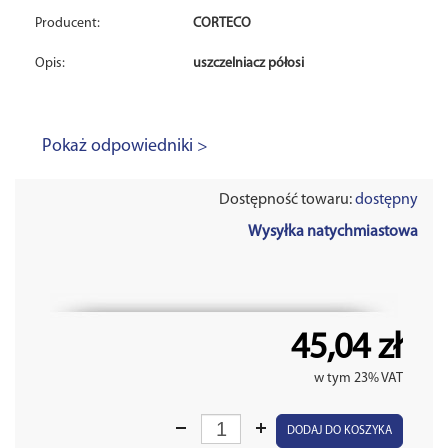
Producent:
CORTECO
Opis:
uszczelniacz półosi
Pokaż odpowiedniki >
Dostępność towaru:
dostępny
Wysyłka natychmiastowa
45,04 zł
w tym 23% VAT
DODAJ DO KOSZYKA