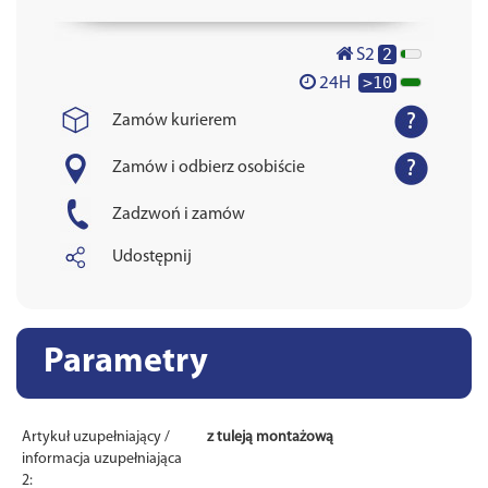
2
S2
>10
24H
Zamów kurierem
Zamów i odbierz osobiście
Zadzwoń i zamów
Udostępnij
Parametry
Artykuł uzupełniający /
z tuleją montażową
informacja uzupełniająca
2: