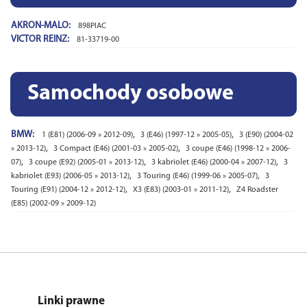
AKRON-MALO:
898PIAC
VICTOR REINZ:
81-33719-00
Samochody osobowe
BMW:
,
,
1 (E81) (2006-09 » 2012-09)
3 (E46) (1997-12 » 2005-05)
3 (E90) (2004-02
,
,
» 2013-12)
3 Compact (E46) (2001-03 » 2005-02)
3 coupe (E46) (1998-12 » 2006-
,
,
,
07)
3 coupe (E92) (2005-01 » 2013-12)
3 kabriolet (E46) (2000-04 » 2007-12)
3
,
,
kabriolet (E93) (2006-05 » 2013-12)
3 Touring (E46) (1999-06 » 2005-07)
3
,
,
Touring (E91) (2004-12 » 2012-12)
X3 (E83) (2003-01 » 2011-12)
Z4 Roadster
(E85) (2002-09 » 2009-12)
Linki prawne