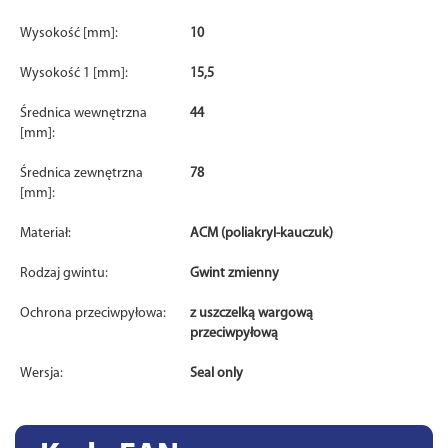
Wysokość [mm]:
10
Wysokość 1 [mm]:
15,5
Średnica wewnętrzna
44
[mm]:
Średnica zewnętrzna
78
[mm]:
Materiał:
ACM (poliakryl-kauczuk)
Rodzaj gwintu:
Gwint zmienny
Ochrona przeciwpyłowa:
z uszczelką wargową
przeciwpyłową
Wersja:
Seal only