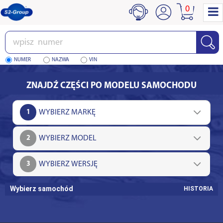
0
Wpisz
numer
NUMER
NAZWA
VIN
ZNAJDŹ CZĘŚCI PO MODELU SAMOCHODU
1
2
3
Wybierz samochód
HISTORIA