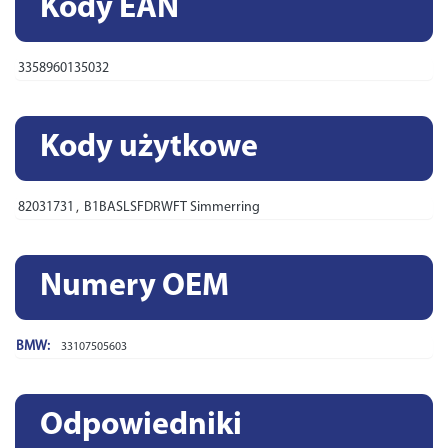
Kody EAN
3358960135032
Kody użytkowe
82031731
,
B1BASLSFDRWFT Simmerring
Numery OEM
BMW:
33107505603
Odpowiedniki