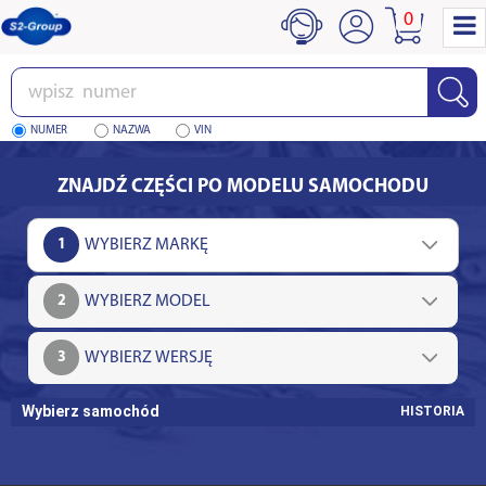
0
Wpisz
numer
NUMER
NAZWA
VIN
ZNAJDŹ CZĘŚCI PO MODELU SAMOCHODU
1
2
3
Wybierz samochód
HISTORIA