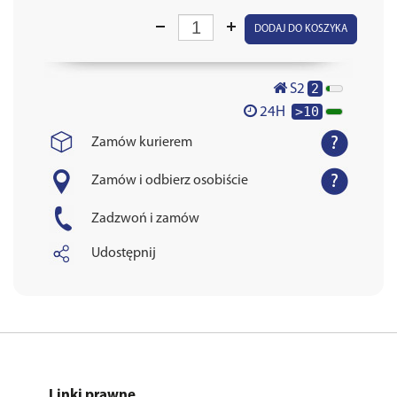
DODAJ DO KOSZYKA
2
S2
>10
24H
Zamów kurierem
Zamów i odbierz osobiście
Zadzwoń i zamów
Udostępnij
Linki prawne