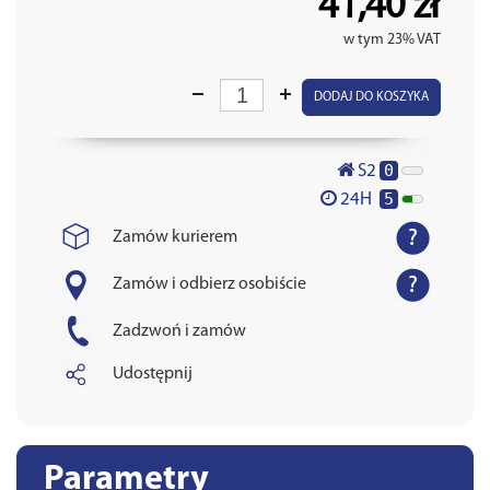
41,40 zł
w tym 23% VAT
DODAJ DO KOSZYKA
0
S2
5
24H
Zamów kurierem
Zamów i odbierz osobiście
Zadzwoń i zamów
Udostępnij
Parametry