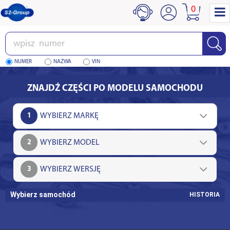
0
Wpisz
numer
NUMER
NAZWA
VIN
ZNAJDŹ CZĘŚCI PO MODELU SAMOCHODU
1
2
3
Wybierz samochód
HISTORIA