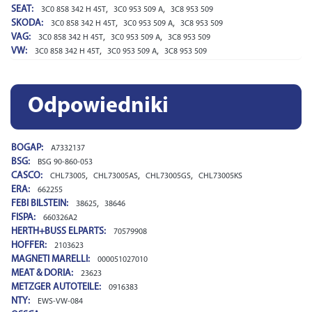
SEAT:
,
,
3C0 858 342 H 45T
3C0 953 509 A
3C8 953 509
SKODA:
,
,
3C0 858 342 H 45T
3C0 953 509 A
3C8 953 509
VAG:
,
,
3C0 858 342 H 45T
3C0 953 509 A
3C8 953 509
VW:
,
,
3C0 858 342 H 45T
3C0 953 509 A
3C8 953 509
Odpowiedniki
BOGAP:
A7332137
BSG:
BSG 90-860-053
CASCO:
,
,
,
CHL73005
CHL73005AS
CHL73005GS
CHL73005KS
ERA:
662255
FEBI BILSTEIN:
,
38625
38646
FISPA:
660326A2
HERTH+BUSS ELPARTS:
70579908
HOFFER:
2103623
MAGNETI MARELLI:
000051027010
MEAT & DORIA:
23623
METZGER AUTOTEILE:
0916383
NTY:
EWS-VW-084