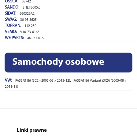
OSSCA:
08742
SANDO:
SHL73005.0
SIDAT:
660326A2
SWAG:
30 93 8625
TOPRAN:
112 250
VEMO:
V10-73-0163
WE PARTS:
461900015
Samochody osobowe
VW:
,
PASSAT B6 (3C2) (2005-03 » 2013-12)
PASSAT B6 Variant (3C5) (2005-08 »
2011-11)
Linki prawne