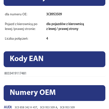
dla numeru OE:
3C8953509
Pojazd z kierownicą po
dla pojazdów z kierownicą
lewej /prawej stronie:
z lewej / prawej strony
Liczba połączeń:
4
Kody EAN
8033419117481
Numery OEM
AUDI:
,
,
3C0 858 342 H 45T
3C0 953 509 A
3C8 953 509