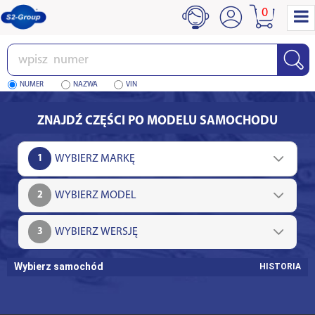
0
Wpisz
numer
NUMER
NAZWA
VIN
ZNAJDŹ CZĘŚCI PO MODELU SAMOCHODU
1
2
3
Wybierz samochód
HISTORIA