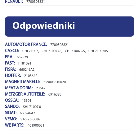
RENAULT:
7700308821
Odpowiedniki
AUTOMOTOR FRANCE:
7700308821
CASCO:
,
,
,
CHL71007
CHL71007AS
CHL71007GS
CHL71007KS
ERA:
662529
FAST:
FT81091
FISPA:
660246A2
HOFFER:
2103642
MAGNETI MARELLI:
359003310020
MEAT & DORIA:
23642
METZGER AUTOTEILE:
0916385
OSSCA:
13301
SANDO:
SHL71007.0
SIDAT:
660246A2
VEMO:
V46-73-0086
WE PARTS:
461900031