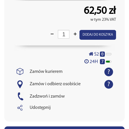
62,50 zł
w tym 23% VAT
DODAJ DO KOSZYKA
0
S2
7
24H
Zamów kurierem
Zamów i odbierz osobiście
Zadzwoń i zamów
Udostępnij