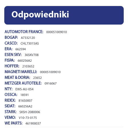
Odpowiedniki
AUTOMOTOR FRANCE:
000051009010
BOGAP:
A7332120
CASCO:
CHL73015AS
ERA:
662594
ESEN SKV:
36SKV708
FISPA:
660256A2
HOFFER:
2103652
MAGNETI MARELLI:
000051009010
MEAT & DORIA:
23652
METZGER AUTOTEILE:
0916067
NTY:
EWS-AU-054
OSSCA:
18591
RIDEX:
816S0007
SIDAT:
660256A2
STARK:
SKSH-2080006
VEMO:
V10-73-0175
WE PARTS:
461900037