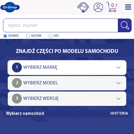
0
Wpisz
numer
NUMER
NAZWA
VIN
ZNAJDŹ CZĘŚCI PO MODELU SAMOCHODU
1
2
3
Wybierz samochód
HISTORIA