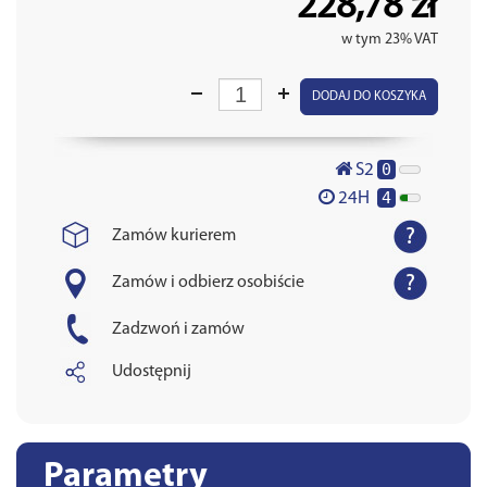
228,78 zł
w tym 23% VAT
DODAJ DO KOSZYKA
0
S2
4
24H
Zamów kurierem
Zamów i odbierz osobiście
Zadzwoń i zamów
Udostępnij
Parametry