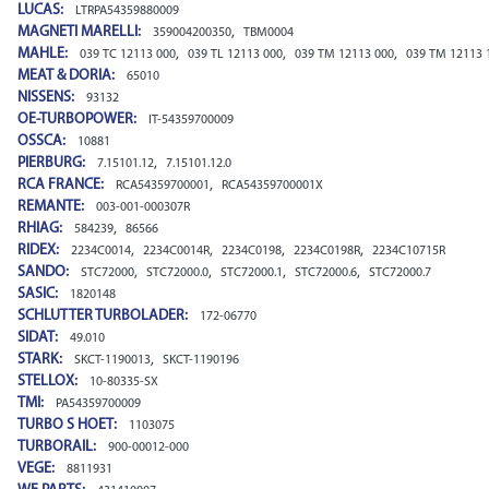
LUCAS:
LTRPA54359880009
MAGNETI MARELLI:
,
359004200350
TBM0004
MAHLE:
,
,
,
039 TC 12113 000
039 TL 12113 000
039 TM 12113 000
039 TM 12113 
MEAT & DORIA:
65010
NISSENS:
93132
OE-TURBOPOWER:
IT-54359700009
OSSCA:
10881
PIERBURG:
,
7.15101.12
7.15101.12.0
RCA FRANCE:
,
RCA54359700001
RCA54359700001X
REMANTE:
003-001-000307R
RHIAG:
,
584239
86566
RIDEX:
,
,
,
,
2234C0014
2234C0014R
2234C0198
2234C0198R
2234C10715R
SANDO:
,
,
,
,
STC72000
STC72000.0
STC72000.1
STC72000.6
STC72000.7
SASIC:
1820148
SCHLUTTER TURBOLADER:
172-06770
SIDAT:
49.010
STARK:
,
SKCT-1190013
SKCT-1190196
STELLOX:
10-80335-SX
TMI:
PA54359700009
TURBO S HOET:
1103075
TURBORAIL:
900-00012-000
VEGE:
8811931