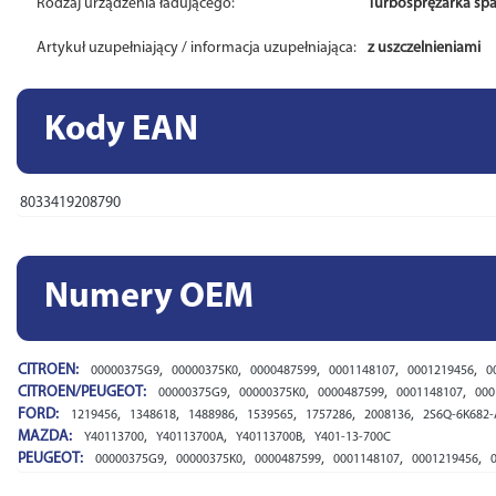
Rodzaj urządzenia ładującego:
Turbosprężarka sp
Artykuł uzupełniający / informacja uzupełniająca:
z uszczelnieniami
Kody EAN
8033419208790
Numery OEM
CITROEN:
,
,
,
,
,
00000375G9
00000375K0
0000487599
0001148107
0001219456
0
CITROEN/PEUGEOT:
,
,
,
,
00000375G9
00000375K0
0000487599
0001148107
000
FORD:
,
,
,
,
,
,
1219456
1348618
1488986
1539565
1757286
2008136
2S6Q-6K682-
MAZDA:
,
,
,
Y40113700
Y40113700A
Y40113700B
Y401-13-700C
PEUGEOT:
,
,
,
,
,
00000375G9
00000375K0
0000487599
0001148107
0001219456