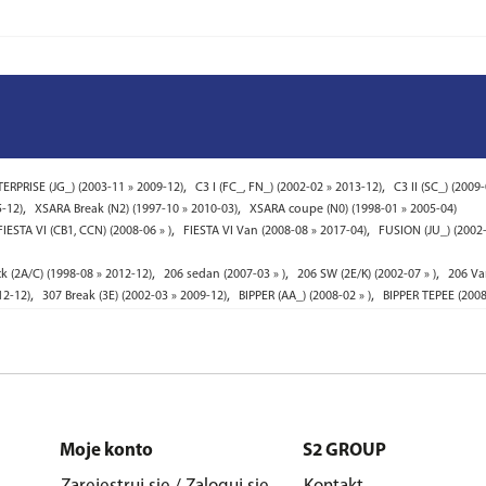
,
,
ERPRISE (JG_) (2003-11 » 2009-12)
C3 I (FC_, FN_) (2002-02 » 2013-12)
C3 II (SC_) (2009-
,
,
5-12)
XSARA Break (N2) (1997-10 » 2010-03)
XSARA coupe (N0) (1998-01 » 2005-04)
,
,
FIESTA VI (CB1, CCN) (2008-06 » )
FIESTA VI Van (2008-08 » 2017-04)
FUSION (JU_) (2002-
,
,
,
ck (2A/C) (1998-08 » 2012-12)
206 sedan (2007-03 » )
206 SW (2E/K) (2002-07 » )
206 Va
,
,
,
12-12)
307 Break (3E) (2002-03 » 2009-12)
BIPPER (AA_) (2008-02 » )
BIPPER TEPEE (2008
Moje konto
S2 GROUP