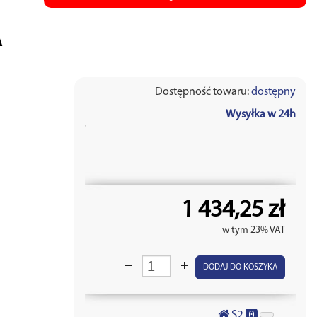
A
Dostępność towaru:
dostępny
Wysyłka w 24h
'
1 434,25 zł
w tym 23% VAT
DODAJ DO KOSZYKA
0
S2