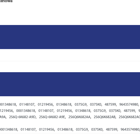
alinowa
,
,
,
,
,
,
,
,
001348618
01148107
01219456
01348618
0375G9
0375K0
487599
9643574980
,
,
,
,
,
,
,
,
1219456
0001348618
01148107
01219456
01348618
0375G9
0375K0
487599
,
,
,
,
,
A9A
2S6Q-6K682-A9D
2S6Q-6K682-A9E
2S6Q6K682AA
2S6Q6K682AB
2S6Q6K682A
,
,
,
,
,
,
,
0001348618
01148107
01219456
01348618
0375G9
0375K0
487599
9643574980