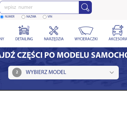
Wpisz
numer
NUMER
NAZWA
VIN
YNY
DETAILING
NARZĘDZIA
WYCIERACZKI
AKCESORI
JDŹ CZĘŚCI PO MODELU SAMOC
2