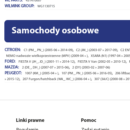
WE PARTS:
431410007
WILMINK GROUP:
WG1130715
Samochody osobowe
CITROEN:
,
,
C1 (PM_, PN_) (2005-06 » 2014-09)
C2 (JM_) (2003-07 » 2017-09)
C2 ENT
,
NEMO nadwozie wielkoprzestrzenne (MPV) (2009-04 » )
XSARA (N1) (1997-04 » 200
FORD:
,
,
FIESTA V (JH_, JD_) (2001-11 » 2014-12)
FIESTA V Van (2002-05 » 2010-12)
MAZDA:
,
2 (DE_, DH_) (2007-07 » 2015-06)
2 (DY) (2003-02 » 2007-06)
PEUGEOT:
,
,
1007 (KM_) (2005-04 » )
107 (PM_, PN_) (2005-06 » 2016-05)
206 liftba
,
,
» 2015-12)
207 Furgon/hatchback (WA_, WC_) (2006-04 » )
307 (3A/C) (2000-08 » 20
Linki prawne
Pomoc