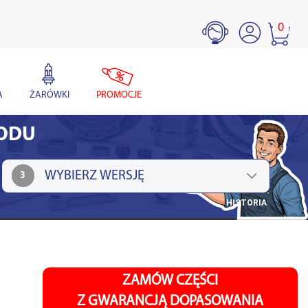
0
A
ŻARÓWKI
PROMOCJE
HODU
3
HISTORIA
ZAMÓW CZĘŚCI
Z GWARANCJĄ DOPASOWANIA