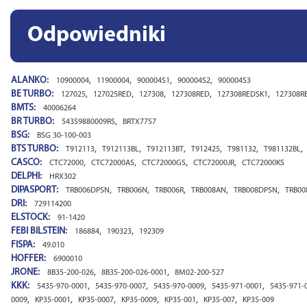
Odpowiedniki
ALANKO:
,
,
,
,
10900004
11900004
900004S1
900004S2
900004S3
BE TURBO:
,
,
,
,
,
127025
127025RED
127308
127308RED
127308REDSK1
127308R
BMTS:
40006264
BR TURBO:
,
54359880009RS
BRTX7757
BSG:
BSG 30-100-003
BTS TURBO:
,
,
,
,
,
,
T912113
T912113BL
T912113BT
T912425
T981132
T981132BL
CASCO:
,
,
,
,
CTC72000
CTC72000AS
CTC72000GS
CTC72000JR
CTC72000KS
DELPHI:
HRX302
DIPASPORT:
,
,
,
,
,
TRB006DPSN
TRB006N
TRB006R
TRB008AN
TRB008DPSN
TRB00
DRI:
729114200
ELSTOCK:
91-1420
FEBI BILSTEIN:
,
,
186884
190323
192309
FISPA:
49.010
HOFFER:
6900010
JRONE:
,
,
8B35-200-026
8B35-200-026-0001
8M02-200-527
KKK:
,
,
,
,
5435-970-0001
5435-970-0007
5435-970-0009
5435-971-0001
5435-971-
,
,
,
,
,
,
0009
KP35-0001
KP35-0007
KP35-0009
KP35-001
KP35-007
KP35-009