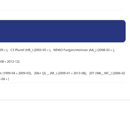
,
,
,
09 » )
C3 Pluriel (HB_) (2003-05 » )
NEMO Furgon/minivan (AA_) (2008-02 » )
08 » 2012-12)
,
,
n (1999-04 » 2009-03)
206+ (2L_, 2M_) (2009-01 » 2013-08)
207 (WA_, WC_) (2006-02
-04 » )