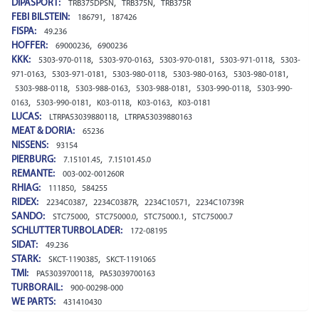
DIPASPORT:
,
,
TRB375DPSN
TRB375N
TRB375R
FEBI BILSTEIN:
,
186791
187426
FISPA:
49.236
HOFFER:
,
69000236
6900236
KKK:
,
,
,
,
5303-970-0118
5303-970-0163
5303-970-0181
5303-971-0118
5303-
,
,
,
,
,
971-0163
5303-971-0181
5303-980-0118
5303-980-0163
5303-980-0181
,
,
,
,
5303-988-0118
5303-988-0163
5303-988-0181
5303-990-0118
5303-990-
,
,
,
,
0163
5303-990-0181
K03-0118
K03-0163
K03-0181
LUCAS:
,
LTRPA53039880118
LTRPA53039880163
MEAT & DORIA:
65236
NISSENS:
93154
PIERBURG:
,
7.15101.45
7.15101.45.0
REMANTE:
003-002-001260R
RHIAG:
,
111850
584255
RIDEX:
,
,
,
2234C0387
2234C0387R
2234C10571
2234C10739R
SANDO:
,
,
,
STC75000
STC75000.0
STC75000.1
STC75000.7
SCHLUTTER TURBOLADER:
172-08195
SIDAT:
49.236
STARK:
,
SKCT-1190385
SKCT-1191065
TMI:
,
PA53039700118
PA53039700163
TURBORAIL:
900-00298-000
WE PARTS:
431410430