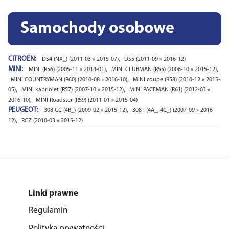
Samochody osobowe
CITROEN:
,
DS4 (NX_) (2011-03 » 2015-07)
DS5 (2011-09 » 2016-12)
MINI:
,
,
MINI (R56) (2005-11 » 2014-01)
MINI CLUBMAN (R55) (2006-10 » 2015-12)
,
MINI COUNTRYMAN (R60) (2010-08 » 2016-10)
MINI coupe (R58) (2010-12 » 2015-
,
,
05)
MINI kabriolet (R57) (2007-10 » 2015-12)
MINI PACEMAN (R61) (2012-03 »
,
2016-10)
MINI Roadster (R59) (2011-01 » 2015-04)
PEUGEOT:
,
308 CC (4B_) (2009-02 » 2015-12)
308 I (4A_, 4C_) (2007-09 » 2016-
,
12)
RCZ (2010-03 » 2015-12)
Linki prawne
Regulamin
Polityka prywatności