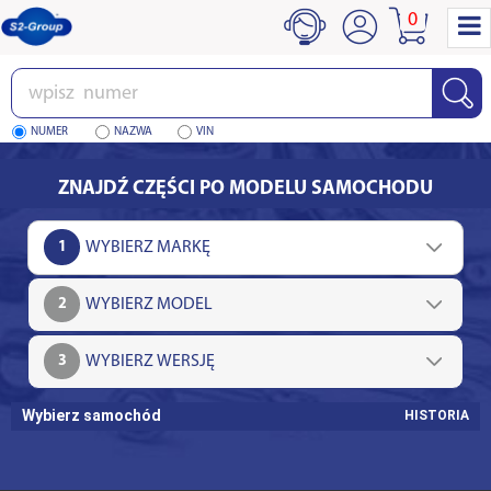
0
Wpisz
numer
NUMER
NAZWA
VIN
ZNAJDŹ CZĘŚCI PO MODELU SAMOCHODU
1
2
3
Wybierz samochód
HISTORIA