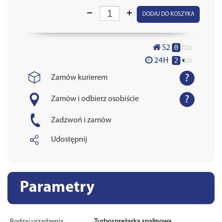
DODAJ DO KOSZYKA
0
S2
2
24H
Zamów kurierem
Zamów i odbierz osobiście
Zadzwoń i zamów
Udostępnij
Parametry
Rodzaj urządzenia
Turbosprężarka spalinowa