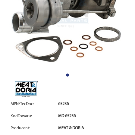
MPN/TecDoc:
65236
KodTowaru:
MD 65236
Producent:
MEAT & DORIA