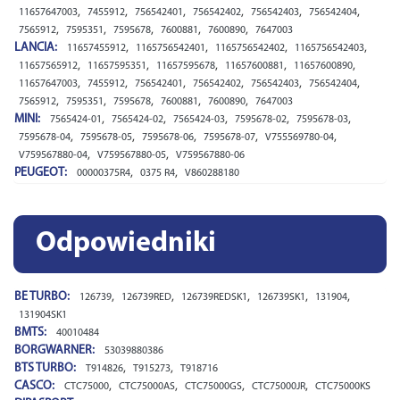
,
,
,
,
,
,
11657647003
7455912
756542401
756542402
756542403
756542404
,
,
,
,
,
7565912
7595351
7595678
7600881
7600890
7647003
LANCIA:
,
,
,
,
11657455912
1165756542401
1165756542402
1165756542403
,
,
,
,
,
11657565912
11657595351
11657595678
11657600881
11657600890
,
,
,
,
,
,
11657647003
7455912
756542401
756542402
756542403
756542404
,
,
,
,
,
7565912
7595351
7595678
7600881
7600890
7647003
MINI:
,
,
,
,
,
7565424-01
7565424-02
7565424-03
7595678-02
7595678-03
,
,
,
,
,
7595678-04
7595678-05
7595678-06
7595678-07
V755569780-04
,
,
V759567880-04
V759567880-05
V759567880-06
PEUGEOT:
,
,
00000375R4
0375 R4
V860288180
Odpowiedniki
BE TURBO:
,
,
,
,
,
126739
126739RED
126739REDSK1
126739SK1
131904
131904SK1
BMTS:
40010484
BORGWARNER:
53039880386
BTS TURBO:
,
,
T914826
T915273
T918716
CASCO:
,
,
,
,
CTC75000
CTC75000AS
CTC75000GS
CTC75000JR
CTC75000KS