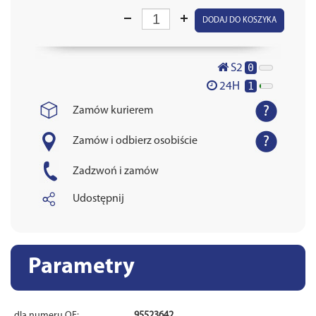
DODAJ DO KOSZYKA
0
S2
1
24H
Zamów kurierem
Zamów i odbierz osobiście
Zadzwoń i zamów
Udostępnij
Parametry
dla numeru OE:
95523642