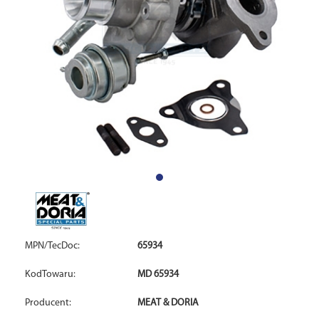
MPN/TecDoc:
65934
KodTowaru:
MD 65934
Producent:
MEAT & DORIA