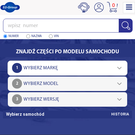
0
Wpisz
numer
NUMER
NAZWA
VIN
ZNAJDŹ CZĘŚCI PO MODELU SAMOCHODU
1
2
3
Wybierz samochód
HISTORIA