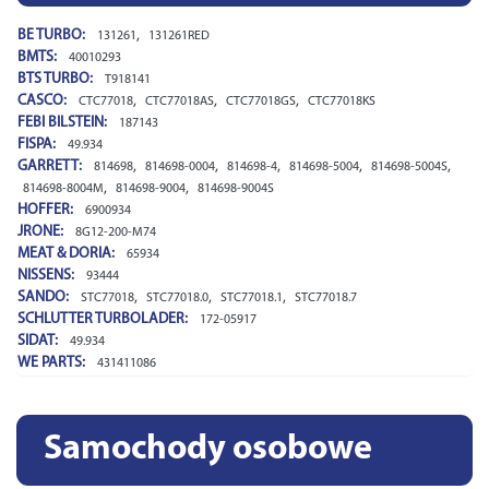
BE TURBO:
,
131261
131261RED
BMTS:
40010293
BTS TURBO:
T918141
CASCO:
,
,
,
CTC77018
CTC77018AS
CTC77018GS
CTC77018KS
FEBI BILSTEIN:
187143
FISPA:
49.934
GARRETT:
,
,
,
,
,
814698
814698-0004
814698-4
814698-5004
814698-5004S
,
,
814698-8004M
814698-9004
814698-9004S
HOFFER:
6900934
JRONE:
8G12-200-M74
MEAT & DORIA:
65934
NISSENS:
93444
SANDO:
,
,
,
STC77018
STC77018.0
STC77018.1
STC77018.7
SCHLUTTER TURBOLADER:
172-05917
SIDAT:
49.934
WE PARTS:
431411086
Samochody osobowe