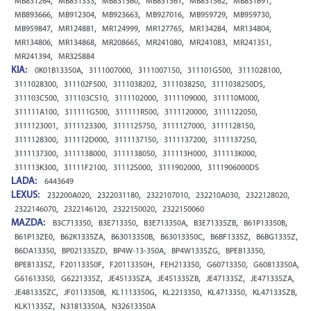
,
,
,
,
,
,
MB831264
MB831333
MB831560
MB831561
MB831562
MB831691
,
,
,
,
,
,
MB893666
MB912304
MB923663
MB927016
MB959729
MB959730
,
,
,
,
,
,
MB959847
MR124881
MR124999
MR127765
MR134284
MR134804
,
,
,
,
,
,
MR134806
MR134868
MR208665
MR241080
MR241083
MR241351
,
MR241394
MR325884
KIA:
,
,
,
,
,
0K01B13350A
3111007000
3111007150
311101G500
3111028100
,
,
,
,
,
3111028300
311102F500
3111038202
3111038250
3111038250DS
,
,
,
,
,
311103C500
311103C510
3111102000
3111109000
311110M000
,
,
,
,
,
311111A100
311111G500
311111R500
3111120000
3111122050
,
,
,
,
,
3111123001
3111123300
3111125750
3111127000
3111128150
,
,
,
,
,
3111128300
311112D000
3111137150
3111137200
3111137250
,
,
,
,
,
3111137300
3111138000
3111138050
311113H000
311113K000
,
,
,
,
311113K300
31111F2100
31112S000
3111902000
3111906000DS
LADA:
6443649
LEXUS:
,
,
,
,
,
232200A020
2322031180
2322107010
232210A030
2322128020
,
,
,
2322146070
2322146120
2322150020
2322150060
MAZDA:
,
,
,
,
,
B3C713350
B3E713350
B3E713350A
B3E71335ZB
B61P13350B
,
,
,
,
,
,
B61P13ZE0
B62K1335ZA
B63013350B
B63013350C
B6BF1335Z
B6BG1335Z
,
,
,
,
,
B6DA13350
BP021335ZD
BP4W-13-350A
BP4W1335ZG
BPE813350
,
,
,
,
,
,
BPE81335Z
F20113350F
F20113350H
FEH213350
G60713350
G60813350A
,
,
,
,
,
,
G61613350
G6221335Z
JE451335ZA
JE451335ZB
JE471335Z
JE471335ZA
,
,
,
,
,
,
JE481335ZC
JF0113350B
KL1113350G
KL2213350
KL4713350
KL471335ZB
,
,
KLK11335Z
N31813350A
N32613350A