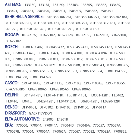
ASTEMO:
,
,
,
,
,
,
,
133130
133181
133190
133303
133305
133362
133489
,
,
,
,
,
,
133491
2503181
2503190
2503303
2503305
2503362
2503491
BEHR HELLA SERVICE:
,
,
,
8TF 358 106-761
8TF 358 146-771
8TF 358 302-841
,
,
,
,
8TF 358 302-851
8TF 358 304-131
8TF 358 304-791
8TF 358 312-161
8TF 358
,
,
,
316-251
8TF 358 316-261
8TF 358 316-291
8TF 358 317-921
BOGAP:
,
,
,
,
,
,
B1622192
H1622102
R1622128
R1622156
T1622103
Y1622100
Y1622102
BOSCH:
,
,
,
,
0 580 453 402
0580453422
0 580 453 431
0 580 453 432
0 580 453
,
,
,
,
,
460
0 580 453 470
0 580 453 474
0 580 454 001
0 580 454 094
0 986 580
,
,
,
,
,
009
0 986 580 010
0 986 580 011
0 986 580 012
0 986 580 013
0 986 580
,
,
,
,
,
,
090
0986580692
0 986 580 821
0 986 580 908
0 986 580 943
0 986 580 965
,
,
,
,
,
0 986 580 985
0 986 AG1 301
0 986 AG1 303
0 986 AG1 304
F 00E 194 536
,
F 00E 194 560
F 00E 194 697
CASCO:
,
,
,
,
,
CPA74104AS
CPA74111AS
CPA77100
CPA77100AS
CPA77100GS
,
,
,
CPA77100KS
CPA78100AS
CPA78105AS
CPA89100AS
DELPHI:
,
,
,
,
,
FE0119-17B1
FE0174-11B1
FE0181-11B1
FE0351-12B1
FE0402
,
,
,
,
,
FE0410
FE0415
FE0429-12B1
FE044912B1
FE0685-12B1
FE0820-12B1
DENSO:
,
,
,
,
DFP-0101
DFP0102
DFP-0103
DFP-0106
DFP-0117
DIPASPORT:
GACP117VDON
ELTA AUTOMOTIVE:
,
EF2003
EF2018
ERA:
,
,
,
,
,
,
,
770000
770044
770044A
770044B
770046A
770057
770057A
,
,
,
,
,
,
,
,
770057B
770064
770064A
770065A
770067
770082
770082A
770082B