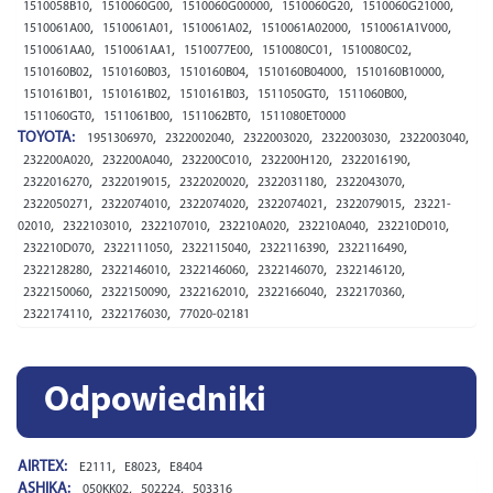
,
,
,
,
,
1510058B10
1510060G00
1510060G00000
1510060G20
1510060G21000
,
,
,
,
,
1510061A00
1510061A01
1510061A02
1510061A02000
1510061A1V000
,
,
,
,
,
1510061AA0
1510061AA1
1510077E00
1510080C01
1510080C02
,
,
,
,
,
1510160B02
1510160B03
1510160B04
1510160B04000
1510160B10000
,
,
,
,
,
1510161B01
1510161B02
1510161B03
1511050GT0
1511060B00
,
,
,
1511060GT0
1511061B00
1511062BT0
1511080ET0000
TOYOTA:
,
,
,
,
,
1951306970
2322002040
2322003020
2322003030
2322003040
,
,
,
,
,
232200A020
232200A040
232200C010
232200H120
2322016190
,
,
,
,
,
2322016270
2322019015
2322020020
2322031180
2322043070
,
,
,
,
,
2322050271
2322074010
2322074020
2322074021
2322079015
23221-
,
,
,
,
,
,
02010
2322103010
2322107010
232210A020
232210A040
232210D010
,
,
,
,
,
232210D070
2322111050
2322115040
2322116390
2322116490
,
,
,
,
,
2322128280
2322146010
2322146060
2322146070
2322146120
,
,
,
,
,
2322150060
2322150090
2322162010
2322166040
2322170360
,
,
2322174110
2322176030
77020-02181
Odpowiedniki
AIRTEX:
,
,
E2111
E8023
E8404
ASHIKA:
,
,
050KK02
502224
503316