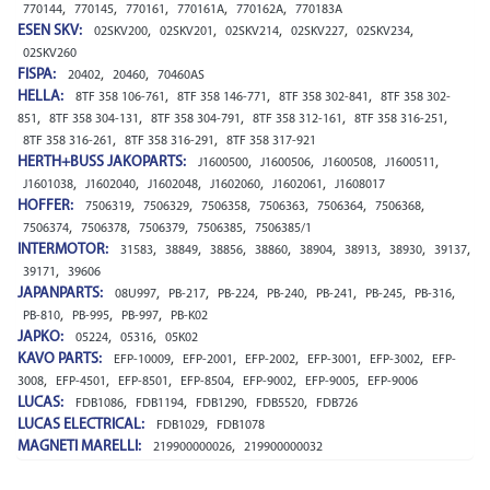
,
,
,
,
,
770144
770145
770161
770161A
770162A
770183A
ESEN SKV:
,
,
,
,
,
02SKV200
02SKV201
02SKV214
02SKV227
02SKV234
02SKV260
FISPA:
,
,
20402
20460
70460AS
HELLA:
,
,
,
8TF 358 106-761
8TF 358 146-771
8TF 358 302-841
8TF 358 302-
,
,
,
,
,
851
8TF 358 304-131
8TF 358 304-791
8TF 358 312-161
8TF 358 316-251
,
,
8TF 358 316-261
8TF 358 316-291
8TF 358 317-921
HERTH+BUSS JAKOPARTS:
,
,
,
,
J1600500
J1600506
J1600508
J1600511
,
,
,
,
,
J1601038
J1602040
J1602048
J1602060
J1602061
J1608017
HOFFER:
,
,
,
,
,
,
7506319
7506329
7506358
7506363
7506364
7506368
,
,
,
,
7506374
7506378
7506379
7506385
7506385/1
INTERMOTOR:
,
,
,
,
,
,
,
,
31583
38849
38856
38860
38904
38913
38930
39137
,
39171
39606
JAPANPARTS:
,
,
,
,
,
,
,
08U997
PB-217
PB-224
PB-240
PB-241
PB-245
PB-316
,
,
,
PB-810
PB-995
PB-997
PB-K02
JAPKO:
,
,
05224
05316
05K02
KAVO PARTS:
,
,
,
,
,
EFP-10009
EFP-2001
EFP-2002
EFP-3001
EFP-3002
EFP-
,
,
,
,
,
,
3008
EFP-4501
EFP-8501
EFP-8504
EFP-9002
EFP-9005
EFP-9006
LUCAS:
,
,
,
,
FDB1086
FDB1194
FDB1290
FDB5520
FDB726
LUCAS ELECTRICAL:
,
FDB1029
FDB1078
MAGNETI MARELLI:
,
219900000026
219900000032