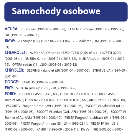
Samochody osobowe
ACURA:
,
,
CL coupe (1996-10 » 2003-09)
LEGEND II coupe (1991-08 » 1996-08)
RL (1995-10 » 2004-09)
BMW:
,
Z3 coupe (E36) (1997-04 » 2003-06)
Z3 Roadster (E36) (1995-10 » 2003-
01)
CHEVROLET:
,
AVEO / KALOS sedan (T250, T255) (2005-03 » )
LACETTI (J200)
,
,
(2003-03 » )
NUBIRA Kombi (2005-01 » 2011-12)
NUBIRA sedan (2005-01 » 2012-
,
12)
OPTRA sedan (1J_, J200) (2003-04 » 2012-12)
CHRYSLER:
,
SEBRING kabriolet (JR) (2001-04 » 2007-06)
STRATUS (JA) (1994-09 »
2001-04)
DODGE:
STRATUS (1994-09 » 2001-04)
FIAT:
STRADA pick-up (178_, 278_) (1998-02 » )
FORD:
,
ESCORT CLASSIC (AAL, ABL) (1998-10 » 2000-07)
ESCORT CLASSIC
,
,
Turnier (ANL) (1999-02 » 2000-07)
ESCORT VI (GAL, AAL, ABL) (1995-01 » 2002-10)
,
ESCORT VI Furgon/kombi (AVL) (1995-01 » 2001-06)
ESCORT VI kabriolet (ALL)
,
,
(1994-03 » 2000-08)
ESCORT VI sedan (GAL, AFL) (1995-01 » 2002-08)
ESCORT VI
,
Turnier (GAL, ANL) (1995-01 » 2002-10)
FIESTA Furgon/hatchback (JV_) (1998-05 »
,
,
2003-08)
FIESTA Furgon/minivan (J5_, J3_) (1996-02 » )
FIESTA IV (JA_, JB_)
,
,
(1995-08 » 2006-06)
KA (RB_) (1996-09 » 2008-11)
KA Van (RB) (2002-05 » 2005-