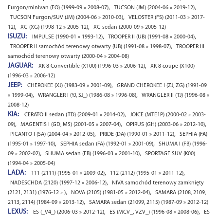
,
,
Furgon/minivan (FO) (1999-09 » 2008-07)
TUCSON (JM) (2004-06 » 2019-12)
,
TUCSON Furgon/SUV (JM) (2004-06 » 2010-03)
VELOSTER (FS) (2011-03 » 2017-
,
,
12)
XG (XG) (1998-12 » 2005-12)
XG sedan (2000-09 » 2005-12)
ISUZU:
,
,
IMPULSE (1990-01 » 1993-12)
TROOPER II (UB) (1991-08 » 2000-04)
,
TROOPER II samochód terenowy otwarty (UB) (1991-08 » 1998-07)
TROOPER III
samochód terenowy otwarty (2000-04 » 2004-08)
JAGUAR:
,
XK 8 Convertible (X100) (1996-03 » 2006-12)
XK 8 coupe (X100)
(1996-03 » 2006-12)
JEEP:
,
CHEROKEE (XJ) (1983-09 » 2001-09)
GRAND CHEROKEE I (ZJ, ZG) (1991-09
,
,
» 1999-04)
WRANGLER I (YJ, SJ_) (1986-08 » 1996-08)
WRANGLER II (TJ) (1996-08 »
2008-12)
KIA:
,
CERATO II sedan (TD) (2009-01 » 2014-02)
JOICE (MTE1P) (2000-02 » 2003-
,
,
,
09)
MAGENTIS I (GD, MS) (2001-05 » 2007-04)
OPIRUS (GH) (2003-06 » 2012-10)
,
,
PICANTO I (SA) (2004-04 » 2012-05)
PRIDE (DA) (1990-01 » 2011-12)
SEPHIA (FA)
,
,
(1995-01 » 1997-10)
SEPHIA sedan (FA) (1992-01 » 2001-09)
SHUMA I (FB) (1996-
,
,
09 » 2002-02)
SHUMA sedan (FB) (1996-03 » 2001-10)
SPORTAGE SUV (K00)
(1994-04 » 2005-04)
LADA:
,
,
111 (2111) (1995-01 » 2009-02)
112 (2112) (1995-01 » 2011-12)
,
NADESCHDA (2120) (1997-12 » 2006-12)
NIVA samochód terenowy zamknięty
,
,
(2121, 2131) (1976-12 » )
NOVA (2105) (1981-05 » 2012-04)
SAMARA (2108, 2109,
,
2113, 2114) (1984-09 » 2013-12)
SAMARA sedan (21099, 2115) (1987-09 » 2012-12)
LEXUS:
,
,
ES (_V4_) (2006-03 » 2012-12)
ES (MCV_, VZV_) (1996-08 » 2008-06)
ES