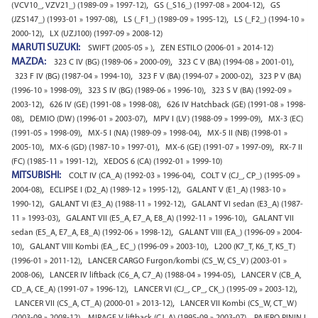
,
,
(VCV10_, VZV21_) (1989-09 » 1997-12)
GS (_S16_) (1997-08 » 2004-12)
GS
,
,
(JZS147_) (1993-01 » 1997-08)
LS (_F1_) (1989-09 » 1995-12)
LS (_F2_) (1994-10 »
,
2000-12)
LX (UZJ100) (1997-09 » 2008-12)
MARUTI SUZUKI:
,
SWIFT (2005-05 » )
ZEN ESTILO (2006-01 » 2014-12)
MAZDA:
,
,
323 C IV (BG) (1989-06 » 2000-09)
323 C V (BA) (1994-08 » 2001-01)
,
,
323 F IV (BG) (1987-04 » 1994-10)
323 F V (BA) (1994-07 » 2000-02)
323 P V (BA)
,
,
(1996-10 » 1998-09)
323 S IV (BG) (1989-06 » 1996-10)
323 S V (BA) (1992-09 »
,
,
2003-12)
626 IV (GE) (1991-08 » 1998-08)
626 IV Hatchback (GE) (1991-08 » 1998-
,
,
,
08)
DEMIO (DW) (1996-01 » 2003-07)
MPV I (LV) (1988-09 » 1999-09)
MX-3 (EC)
,
,
(1991-05 » 1998-09)
MX-5 I (NA) (1989-09 » 1998-04)
MX-5 II (NB) (1998-01 »
,
,
,
2005-10)
MX-6 (GD) (1987-10 » 1997-01)
MX-6 (GE) (1991-07 » 1997-09)
RX-7 II
,
(FC) (1985-11 » 1991-12)
XEDOS 6 (CA) (1992-01 » 1999-10)
MITSUBISHI:
,
COLT IV (CA_A) (1992-03 » 1996-04)
COLT V (CJ_, CP_) (1995-09 »
,
,
2004-08)
ECLIPSE I (D2_A) (1989-12 » 1995-12)
GALANT V (E1_A) (1983-10 »
,
,
1990-12)
GALANT VI (E3_A) (1988-11 » 1992-12)
GALANT VI sedan (E3_A) (1987-
,
,
11 » 1993-03)
GALANT VII (E5_A, E7_A, E8_A) (1992-11 » 1996-10)
GALANT VII
,
sedan (E5_A, E7_A, E8_A) (1992-06 » 1998-12)
GALANT VIII (EA_) (1996-09 » 2004-
,
,
10)
GALANT VIII Kombi (EA_, EC_) (1996-09 » 2003-10)
L200 (K7_T, K6_T, K5_T)
,
(1996-01 » 2011-12)
LANCER CARGO Furgon/kombi (CS_W, CS_V) (2003-01 »
,
,
2008-06)
LANCER IV liftback (C6_A, C7_A) (1988-04 » 1994-05)
LANCER V (CB_A,
,
,
CD_A, CE_A) (1991-07 » 1996-12)
LANCER VI (CJ_, CP_, CK_) (1995-09 » 2003-12)
,
LANCER VII (CS_A, CT_A) (2000-01 » 2013-12)
LANCER VII Kombi (CS_W, CT_W)
,
,