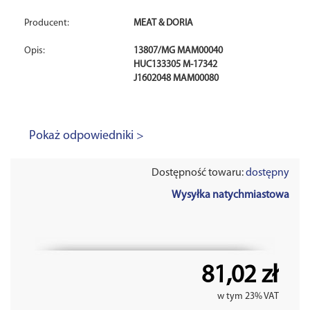
Producent:
MEAT & DORIA
Opis:
13807/MG MAM00040
HUC133305 M-17342
J1602048 MAM00080
Pokaż odpowiedniki >
Dostępność towaru:
dostępny
Wysyłka natychmiastowa
81,02 zł
w tym 23% VAT