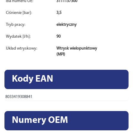
dla numeru OE:
3111137300
Ciśnienie [bar]:
3,5
Tryb pracy:
elektryczny
Wydatek [l/h]:
90
Układ wtryskowy:
Wtrysk wielopunktowy
(MPI)
Kody EAN
8033419308841
Numery OEM