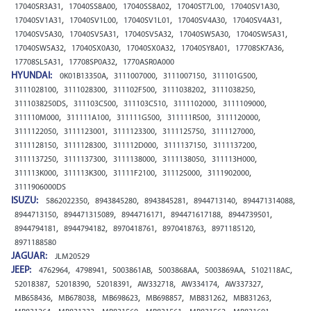
,
,
,
,
,
17040SR3A31
17040SS8A00
17040SS8A02
17040ST7L00
17040SV1A30
,
,
,
,
,
17040SV1A31
17040SV1L00
17040SV1L01
17040SV4A30
17040SV4A31
,
,
,
,
,
17040SV5A30
17040SV5A31
17040SV5A32
17040SW5A30
17040SW5A31
,
,
,
,
,
17040SW5A32
17040SX0A30
17040SX0A32
17040SY8A01
17708SK7A36
,
,
17708SL5A31
17708SP0A32
1770ASR0A000
HYUNDAI:
,
,
,
,
0K01B13350A
3111007000
3111007150
311101G500
,
,
,
,
,
3111028100
3111028300
311102F500
3111038202
3111038250
,
,
,
,
,
3111038250DS
311103C500
311103C510
3111102000
3111109000
,
,
,
,
,
311110M000
311111A100
311111G500
311111R500
3111120000
,
,
,
,
,
3111122050
3111123001
3111123300
3111125750
3111127000
,
,
,
,
,
3111128150
3111128300
311112D000
3111137150
3111137200
,
,
,
,
,
3111137250
3111137300
3111138000
3111138050
311113H000
,
,
,
,
,
311113K000
311113K300
31111F2100
31112S000
3111902000
3111906000DS
ISUZU:
,
,
,
,
,
5862022350
8943845280
8943845281
8944713140
894471314088
,
,
,
,
,
8944713150
894471315089
8944716171
894471617188
8944739501
,
,
,
,
,
8944794181
8944794182
8970418761
8970418763
8971185120
8971188580
JAGUAR:
JLM20529
JEEP:
,
,
,
,
,
,
4762964
4798941
5003861AB
5003868AA
5003869AA
5102118AC
,
,
,
,
,
,
52018387
52018390
52018391
AW332718
AW334174
AW337327
,
,
,
,
,
,
MB658436
MB678038
MB698623
MB698857
MB831262
MB831263