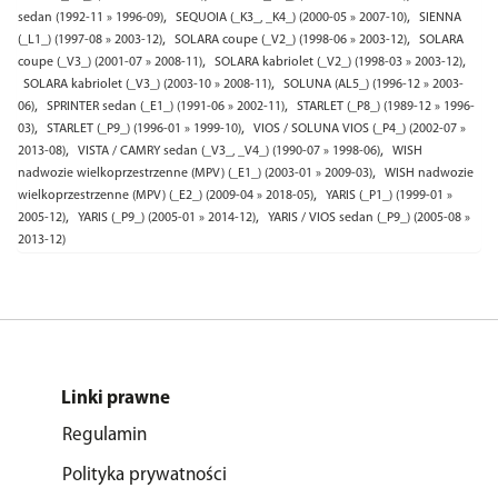
,
,
sedan (1992-11 » 1996-09)
SEQUOIA (_K3_, _K4_) (2000-05 » 2007-10)
SIENNA
,
,
(_L1_) (1997-08 » 2003-12)
SOLARA coupe (_V2_) (1998-06 » 2003-12)
SOLARA
,
,
coupe (_V3_) (2001-07 » 2008-11)
SOLARA kabriolet (_V2_) (1998-03 » 2003-12)
,
SOLARA kabriolet (_V3_) (2003-10 » 2008-11)
SOLUNA (AL5_) (1996-12 » 2003-
,
,
06)
SPRINTER sedan (_E1_) (1991-06 » 2002-11)
STARLET (_P8_) (1989-12 » 1996-
,
,
03)
STARLET (_P9_) (1996-01 » 1999-10)
VIOS / SOLUNA VIOS (_P4_) (2002-07 »
,
,
2013-08)
VISTA / CAMRY sedan (_V3_, _V4_) (1990-07 » 1998-06)
WISH
,
nadwozie wielkoprzestrzenne (MPV) (_E1_) (2003-01 » 2009-03)
WISH nadwozie
,
wielkoprzestrzenne (MPV) (_E2_) (2009-04 » 2018-05)
YARIS (_P1_) (1999-01 »
,
,
2005-12)
YARIS (_P9_) (2005-01 » 2014-12)
YARIS / VIOS sedan (_P9_) (2005-08 »
2013-12)
Linki prawne
Regulamin
Polityka prywatności