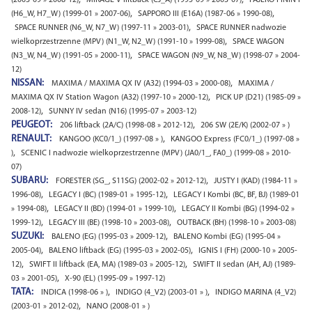
(2003-09 » 2008-12)
MIRAGE V liftback (CJ_A) (1995-09 » 2003-07)
PAJERO PININ I
,
,
(H6_W, H7_W) (1999-01 » 2007-06)
SAPPORO III (E16A) (1987-06 » 1990-08)
,
SPACE RUNNER (N6_W, N7_W) (1997-11 » 2003-01)
SPACE RUNNER nadwozie
,
wielkoprzestrzenne (MPV) (N1_W, N2_W) (1991-10 » 1999-08)
SPACE WAGON
,
(N3_W, N4_W) (1991-05 » 2000-11)
SPACE WAGON (N9_W, N8_W) (1998-07 » 2004-
12)
NISSAN:
,
MAXIMA / MAXIMA QX IV (A32) (1994-03 » 2000-08)
MAXIMA /
,
MAXIMA QX IV Station Wagon (A32) (1997-10 » 2000-12)
PICK UP (D21) (1985-09 »
,
2008-12)
SUNNY IV sedan (N16) (1995-07 » 2003-12)
PEUGEOT:
,
206 liftback (2A/C) (1998-08 » 2012-12)
206 SW (2E/K) (2002-07 » )
RENAULT:
,
KANGOO (KC0/1_) (1997-08 » )
KANGOO Express (FC0/1_) (1997-08 »
,
)
SCENIC I nadwozie wielkoprzestrzenne (MPV) (JA0/1_, FA0_) (1999-08 » 2010-
07)
SUBARU:
,
FORESTER (SG_, S11SG) (2002-02 » 2012-12)
JUSTY I (KAD) (1984-11 »
,
,
1996-08)
LEGACY I (BC) (1989-01 » 1995-12)
LEGACY I Kombi (BC, BF, BJ) (1989-01
,
,
» 1994-08)
LEGACY II (BD) (1994-01 » 1999-10)
LEGACY II Kombi (BG) (1994-02 »
,
,
1999-12)
LEGACY III (BE) (1998-10 » 2003-08)
OUTBACK (BH) (1998-10 » 2003-08)
SUZUKI:
,
BALENO (EG) (1995-03 » 2009-12)
BALENO Kombi (EG) (1995-04 »
,
,
2005-04)
BALENO liftback (EG) (1995-03 » 2002-05)
IGNIS I (FH) (2000-10 » 2005-
,
,
12)
SWIFT II liftback (EA, MA) (1989-03 » 2005-12)
SWIFT II sedan (AH, AJ) (1989-
,
03 » 2001-05)
X-90 (EL) (1995-09 » 1997-12)
TATA:
,
,
INDICA (1998-06 » )
INDIGO (4_V2) (2003-01 » )
INDIGO MARINA (4_V2)
,
(2003-01 » 2012-02)
NANO (2008-01 » )