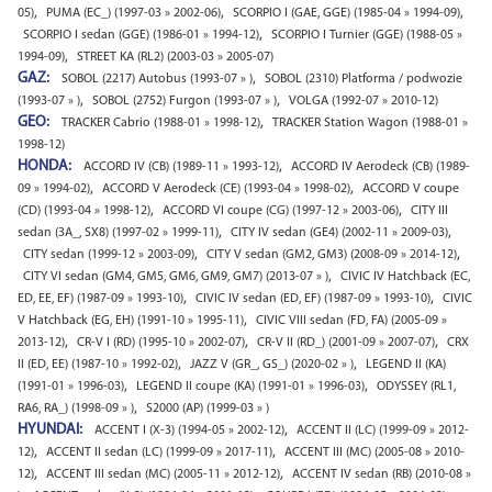
,
,
,
05)
PUMA (EC_) (1997-03 » 2002-06)
SCORPIO I (GAE, GGE) (1985-04 » 1994-09)
,
SCORPIO I sedan (GGE) (1986-01 » 1994-12)
SCORPIO I Turnier (GGE) (1988-05 »
,
1994-09)
STREET KA (RL2) (2003-03 » 2005-07)
GAZ:
,
SOBOL (2217) Autobus (1993-07 » )
SOBOL (2310) Platforma / podwozie
,
,
(1993-07 » )
SOBOL (2752) Furgon (1993-07 » )
VOLGA (1992-07 » 2010-12)
GEO:
,
TRACKER Cabrio (1988-01 » 1998-12)
TRACKER Station Wagon (1988-01 »
1998-12)
HONDA:
,
ACCORD IV (CB) (1989-11 » 1993-12)
ACCORD IV Aerodeck (CB) (1989-
,
,
09 » 1994-02)
ACCORD V Aerodeck (CE) (1993-04 » 1998-02)
ACCORD V coupe
,
,
(CD) (1993-04 » 1998-12)
ACCORD VI coupe (CG) (1997-12 » 2003-06)
CITY III
,
,
sedan (3A_, SX8) (1997-02 » 1999-11)
CITY IV sedan (GE4) (2002-11 » 2009-03)
,
,
CITY sedan (1999-12 » 2003-09)
CITY V sedan (GM2, GM3) (2008-09 » 2014-12)
,
CITY VI sedan (GM4, GM5, GM6, GM9, GM7) (2013-07 » )
CIVIC IV Hatchback (EC,
,
,
ED, EE, EF) (1987-09 » 1993-10)
CIVIC IV sedan (ED, EF) (1987-09 » 1993-10)
CIVIC
,
V Hatchback (EG, EH) (1991-10 » 1995-11)
CIVIC VIII sedan (FD, FA) (2005-09 »
,
,
,
2013-12)
CR-V I (RD) (1995-10 » 2002-07)
CR-V II (RD_) (2001-09 » 2007-07)
CRX
,
,
II (ED, EE) (1987-10 » 1992-02)
JAZZ V (GR_, GS_) (2020-02 » )
LEGEND II (KA)
,
,
(1991-01 » 1996-03)
LEGEND II coupe (KA) (1991-01 » 1996-03)
ODYSSEY (RL1,
,
RA6, RA_) (1998-09 » )
S2000 (AP) (1999-03 » )
HYUNDAI:
,
ACCENT I (X-3) (1994-05 » 2002-12)
ACCENT II (LC) (1999-09 » 2012-
,
,
12)
ACCENT II sedan (LC) (1999-09 » 2017-11)
ACCENT III (MC) (2005-08 » 2010-
,
,
12)
ACCENT III sedan (MC) (2005-11 » 2012-12)
ACCENT IV sedan (RB) (2010-08 »