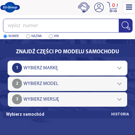
0
Wpisz
numer
NUMER
NAZWA
VIN
ZNAJDŹ CZĘŚCI PO MODELU SAMOCHODU
1
2
3
Wybierz samochód
HISTORIA