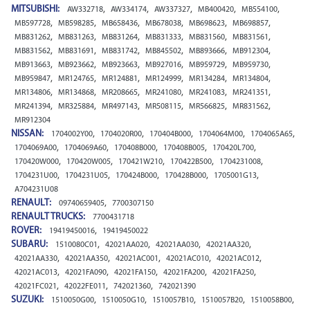
MITSUBISHI:
,
,
,
,
,
AW332718
AW334174
AW337327
MB400420
MB554100
,
,
,
,
,
,
MB597728
MB598285
MB658436
MB678038
MB698623
MB698857
,
,
,
,
,
,
MB831262
MB831263
MB831264
MB831333
MB831560
MB831561
,
,
,
,
,
,
MB831562
MB831691
MB831742
MB845502
MB893666
MB912304
,
,
,
,
,
,
MB913663
MB923662
MB923663
MB927016
MB959729
MB959730
,
,
,
,
,
,
MB959847
MR124765
MR124881
MR124999
MR134284
MR134804
,
,
,
,
,
,
MR134806
MR134868
MR208665
MR241080
MR241083
MR241351
,
,
,
,
,
,
MR241394
MR325884
MR497143
MR508115
MR566825
MR831562
MR912304
NISSAN:
,
,
,
,
,
1704002Y00
1704020R00
170404B000
1704064M00
1704065A65
,
,
,
,
,
1704069A00
1704069A60
170408B000
170408B005
170420L700
,
,
,
,
,
170420W000
170420W005
170421W210
170422B500
1704231008
,
,
,
,
,
1704231U00
1704231U05
170424B000
170428B000
1705001G13
A704231U08
RENAULT:
,
09740659405
7700307150
RENAULT TRUCKS:
7700431718
ROVER:
,
19419450016
19419450022
SUBARU:
,
,
,
,
1510080C01
42021AA020
42021AA030
42021AA320
,
,
,
,
,
42021AA330
42021AA350
42021AC001
42021AC010
42021AC012
,
,
,
,
,
42021AC013
42021FA090
42021FA150
42021FA200
42021FA250
,
,
,
42021FC021
42022FE011
742021360
742021390
SUZUKI:
,
,
,
,
,
1510050G00
1510050G10
1510057B10
1510057B20
1510058B00