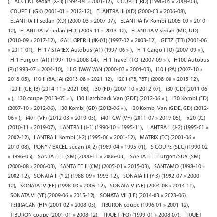
,
,
,
)
ACCENT sedan (X-3) (1994-04 » 2001-12)
COUPE I (RD) (1996-05 » 2004-03)
,
,
COUPE II (GK) (2001-01 » 2012-12)
ELANTRA III (XD) (2000-03 » 2006-08)
,
ELANTRA III sedan (XD) (2000-03 » 2007-07)
ELANTRA IV Kombi (2005-09 » 2010-
,
,
12)
ELANTRA IV sedan (HD) (2005-11 » 2013-12)
ELANTRA V sedan (MD, UD)
,
,
(2010-09 » 2017-12)
GALLOPER II (JK-01) (1997-02 » 2003-12)
GETZ (TB) (2001-06
,
,
,
» 2011-01)
H-1 / STAREX Autobus (A1) (1997-06 » )
H-1 Cargo (TQ) (2007-09 » )
,
,
H-1 Furgon (A1) (1997-10 » 2008-04)
H-1 Travel (TQ) (2007-09 » )
H100 Autobus
,
,
(P) (1993-07 » 2004-10)
HIGHWAY VAN (2000-03 » 2004-03)
i10 I (PA) (2007-10 »
,
,
,
2018-05)
i10 II (BA, IA) (2013-08 » 2021-12)
i20 I (PB, PBT) (2008-08 » 2015-12)
,
,
i20 II (GB, IB) (2014-11 » 2021-08)
i30 (FD) (2007-10 » 2012-07)
i30 (GD) (2011-06
,
,
,
» )
i30 coupe (2013-05 » )
i30 Hatchback Van (GDE) (2012-06 » )
i30 Kombi (FD)
,
,
(2007-10 » 2012-06)
i30 Kombi (GD) (2012-06 » )
i30 Kombi Van (GDE, GD) (2012-
,
,
,
06 » )
i40 I (VF) (2012-03 » 2019-05)
i40 I CW (VF) (2011-07 » 2019-05)
ix20 (JC)
,
,
(2010-11 » 2019-07)
LANTRA I (J-1) (1990-10 » 1995-11)
LANTRA II (J-2) (1995-01 »
,
,
2002-12)
LANTRA II Kombi (J-2) (1995-06 » 2001-12)
MATRIX (FC) (2001-06 »
,
,
2010-08)
PONY / EXCEL sedan (X-2) (1989-04 » 1995-01)
S COUPE (SLC) (1990-02
,
,
» 1996-05)
SANTA FE I (SM) (2000-11 » 2006-03)
SANTA FE I Furgon/SUV (SM)
,
,
(2000-08 » 2006-03)
SANTA FE II (CM) (2005-01 » 2015-03)
SANTAMO (1998-10 »
,
,
2002-12)
SONATA II (Y-2) (1988-09 » 1993-12)
SONATA III (Y-3) (1992-07 » 2000-
,
,
,
12)
SONATA IV (EF) (1998-03 » 2005-12)
SONATA V (NF) (2004-08 » 2014-11)
,
,
SONATA VI (YF) (2009-06 » 2015-12)
SONATA VII (LF) (2014-03 » 2023-06)
,
,
TERRACAN (HP) (2001-02 » 2008-03)
TIBURON coupe (1996-01 » 2001-12)
,
,
TIBURON coupe (2001-01 » 2008-12)
TRAJET (FO) (1999-01 » 2008-07)
TRAJET