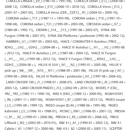
,
COROLLA Liftback (_E9_) (1987-05 » 1997-04)
COROLLA sedan (_E12_) (2000-08 »
,
,
2008-12)
COROLLA sedan (_E15_) (2006-10 » 2018-12)
COROLLA Verso (_E12_)
,
,
(2001-07 » 2007-05)
COROLLA Verso (ZER_, ZZE12_, R1_) (2004-03 » 2009-10)
,
CORONA sedan (_T17_) (1987-11 » 1993-09)
CORONA sedan (_T19_) (1991-10 »
,
,
1998-04)
CORONA sedan (_T21_) (1995-09 » 2003-09)
CRESSIDA sedan (_X7_)
,
,
(1984-08 » 1992-11)
CROWN (_S14_, _S13_) (1991-08 » 2002-07)
DYNA 300
,
,
Furgon (1998-06 » 2001-07)
DYNA 300 Platforma / podwozie (1995-06 » 2002-12)
,
HARRIER (_U1_) (1997-05 » 2003-02)
HIACE / COMMUTER V Autobus (TRH2__,
,
KDH2__, LH2__, GDH2__) (2004-08 » )
HIACE IV Autobus (__H1_, __H2_) (1995-08
,
,
» 2012-12)
HIACE IV Autobus (_H1_) (1987-08 » 2004-12)
HIACE IV Furgon
,
(__H1_, __H2_) (1995-08 » 2012-12)
HIACE V Furgon (TRH2__, KDH2__, LH2__,
,
,
GDH2__) (2004-06 » )
HILUX III SUV (_N1_, _N2_) (1995-01 » 2005-08)
HILUX V
,
pick-up (_N8_, _N9_, _N10_, _N11_) (1988-09 » 2001-08)
HILUX VI pick-up (_N1_)
,
,
(1994-08 » 2006-03)
HILUX VI Platforma / podwozie (_N1_) (1997-08 » 2006-02)
,
LAND CRUISER 100 (_J1_) (1998-01 » 2008-07)
LAND CRUISER 90 (_J9_) (1995-04 »
,
,
2003-12)
LAND CRUISER PRADO (_J12_) (2002-09 » 2010-12)
MODEL F (CR2_,
,
,
YR2_, YR3_) (1982-11 » 1990-10)
MR2 II (SW2_) (1989-12 » 2000-05)
NOAH/VOXY
,
,
(_R6_) (2001-11 » 2007-06)
NOAH/VOXY (_R7_) (2007-06 » 2013-12)
PASEO coupe
,
,
(_L5_) (1995-08 » 1999-12)
PASEO coupe (EL44_) (1988-06 » 1995-08)
PASEO
,
,
kabriolet (_L5_) (1996-10 » 1998-01)
PICNIC (_XM1_) (1996-05 » 2001-12)
PREVIA
,
,
I (_R1_, _R2_) (1990-01 » 2000-08)
PREVIA II (_R3_) (2000-02 » 2006-02)
PRIUS
,
,
Liftback (_W2_) (2003-09 » 2010-01)
RAV 4 I (_A1_) (1994-01 » 2003-12)
RAV 4 I
,
,
Cabrio (_A1_) (1997-12 » 2000-06)
RAV 4 II (_A2_) (2000-05 » 2005-11)
SCEPTER