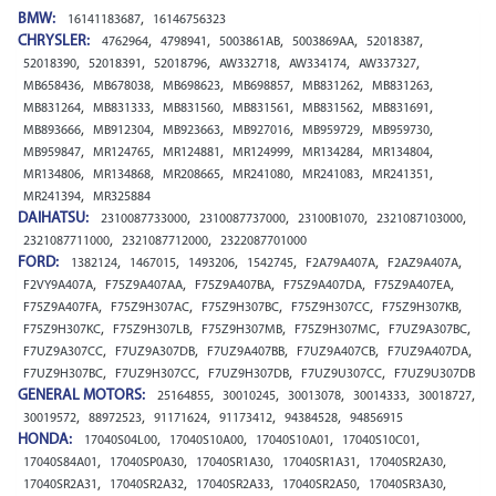
BMW:
,
16141183687
16146756323
CHRYSLER:
,
,
,
,
,
4762964
4798941
5003861AB
5003869AA
52018387
,
,
,
,
,
,
52018390
52018391
52018796
AW332718
AW334174
AW337327
,
,
,
,
,
,
MB658436
MB678038
MB698623
MB698857
MB831262
MB831263
,
,
,
,
,
,
MB831264
MB831333
MB831560
MB831561
MB831562
MB831691
,
,
,
,
,
,
MB893666
MB912304
MB923663
MB927016
MB959729
MB959730
,
,
,
,
,
,
MB959847
MR124765
MR124881
MR124999
MR134284
MR134804
,
,
,
,
,
,
MR134806
MR134868
MR208665
MR241080
MR241083
MR241351
,
MR241394
MR325884
DAIHATSU:
,
,
,
,
2310087733000
2310087737000
23100B1070
2321087103000
,
,
2321087711000
2321087712000
2322087701000
FORD:
,
,
,
,
,
,
1382124
1467015
1493206
1542745
F2A79A407A
F2AZ9A407A
,
,
,
,
,
F2VY9A407A
F75Z9A407AA
F75Z9A407BA
F75Z9A407DA
F75Z9A407EA
,
,
,
,
,
F75Z9A407FA
F75Z9H307AC
F75Z9H307BC
F75Z9H307CC
F75Z9H307KB
,
,
,
,
,
F75Z9H307KC
F75Z9H307LB
F75Z9H307MB
F75Z9H307MC
F7UZ9A307BC
,
,
,
,
,
F7UZ9A307CC
F7UZ9A307DB
F7UZ9A407BB
F7UZ9A407CB
F7UZ9A407DA
,
,
,
,
F7UZ9H307BC
F7UZ9H307CC
F7UZ9H307DB
F7UZ9U307CC
F7UZ9U307DB
GENERAL MOTORS:
,
,
,
,
,
25164855
30010245
30013078
30014333
30018727
,
,
,
,
,
30019572
88972523
91171624
91173412
94384528
94856915
HONDA:
,
,
,
,
17040S04L00
17040S10A00
17040S10A01
17040S10C01
,
,
,
,
,
17040S84A01
17040SP0A30
17040SR1A30
17040SR1A31
17040SR2A30
,
,
,
,
,
17040SR2A31
17040SR2A32
17040SR2A33
17040SR2A50
17040SR3A30