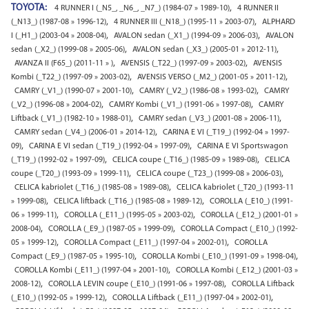
TOYOTA:
,
4 RUNNER I (_N5_, _N6_, _N7_) (1984-07 » 1989-10)
4 RUNNER II
,
,
(_N13_) (1987-08 » 1996-12)
4 RUNNER III (_N18_) (1995-11 » 2003-07)
ALPHARD
,
,
I (_H1_) (2003-04 » 2008-04)
AVALON sedan (_X1_) (1994-09 » 2006-03)
AVALON
,
,
sedan (_X2_) (1999-08 » 2005-06)
AVALON sedan (_X3_) (2005-01 » 2012-11)
,
,
AVANZA II (F65_) (2011-11 » )
AVENSIS (_T22_) (1997-09 » 2003-02)
AVENSIS
,
,
Kombi (_T22_) (1997-09 » 2003-02)
AVENSIS VERSO (_M2_) (2001-05 » 2011-12)
,
,
CAMRY (_V1_) (1990-07 » 2001-10)
CAMRY (_V2_) (1986-08 » 1993-02)
CAMRY
,
,
(_V2_) (1996-08 » 2004-02)
CAMRY Kombi (_V1_) (1991-06 » 1997-08)
CAMRY
,
,
Liftback (_V1_) (1982-10 » 1988-01)
CAMRY sedan (_V3_) (2001-08 » 2006-11)
,
CAMRY sedan (_V4_) (2006-01 » 2014-12)
CARINA E VI (_T19_) (1992-04 » 1997-
,
,
09)
CARINA E VI sedan (_T19_) (1992-04 » 1997-09)
CARINA E VI Sportswagon
,
,
(_T19_) (1992-02 » 1997-09)
CELICA coupe (_T16_) (1985-09 » 1989-08)
CELICA
,
,
coupe (_T20_) (1993-09 » 1999-11)
CELICA coupe (_T23_) (1999-08 » 2006-03)
,
CELICA kabriolet (_T16_) (1985-08 » 1989-08)
CELICA kabriolet (_T20_) (1993-11
,
,
» 1999-08)
CELICA liftback (_T16_) (1985-08 » 1989-12)
COROLLA (_E10_) (1991-
,
,
06 » 1999-11)
COROLLA (_E11_) (1995-05 » 2003-02)
COROLLA (_E12_) (2001-01 »
,
,
2008-04)
COROLLA (_E9_) (1987-05 » 1999-09)
COROLLA Compact (_E10_) (1992-
,
,
05 » 1999-12)
COROLLA Compact (_E11_) (1997-04 » 2002-01)
COROLLA
,
,
Compact (_E9_) (1987-05 » 1995-10)
COROLLA Kombi (_E10_) (1991-09 » 1998-04)
,
COROLLA Kombi (_E11_) (1997-04 » 2001-10)
COROLLA Kombi (_E12_) (2001-03 »
,
,
2008-12)
COROLLA LEVIN coupe (_E10_) (1991-06 » 1997-08)
COROLLA Liftback
,
,
(_E10_) (1992-05 » 1999-12)
COROLLA Liftback (_E11_) (1997-04 » 2002-01)