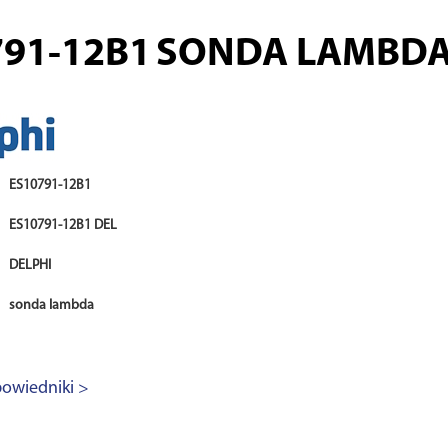
791-12B1
SONDA LAMBDA
ES10791-12B1
ES10791-12B1 DEL
DELPHI
sonda lambda
owiedniki >