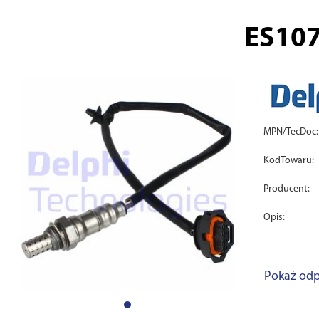
ES10
MPN/TecDoc:
KodTowaru:
Producent:
Opis:
Pokaż odp