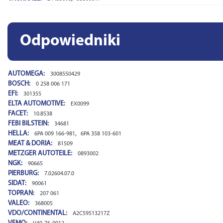
Odpowiedniki
AUTOMEGA:
3008550429
BOSCH:
0 258 006 171
EFI:
301355
ELTA AUTOMOTIVE:
EX0099
FACET:
10.8538
FEBI BILSTEIN:
34681
HELLA:
,
6PA 009 166-981
6PA 358 103-601
MEAT & DORIA:
81509
METZGER AUTOTEILE:
0893002
NGK:
90665
PIERBURG:
7.02604.07.0
SIDAT:
90061
TOPRAN:
207 061
VALEO:
368005
VDO/CONTINENTAL:
A2C59513217Z