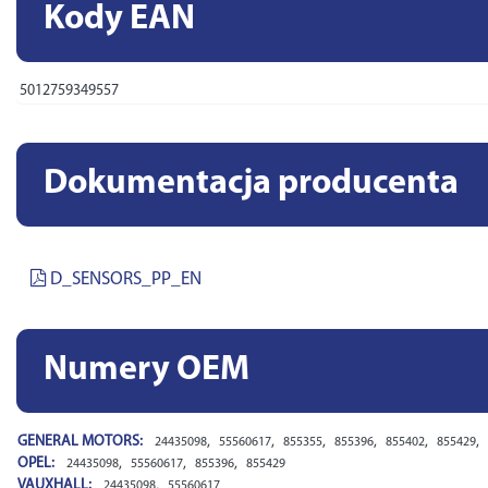
Kody EAN
5012759349557
Dokumentacja producenta
D_SENSORS_PP_EN
Numery OEM
GENERAL MOTORS:
,
,
,
,
,
,
24435098
55560617
855355
855396
855402
855429
OPEL:
,
,
,
24435098
55560617
855396
855429
VAUXHALL:
,
24435098
55560617