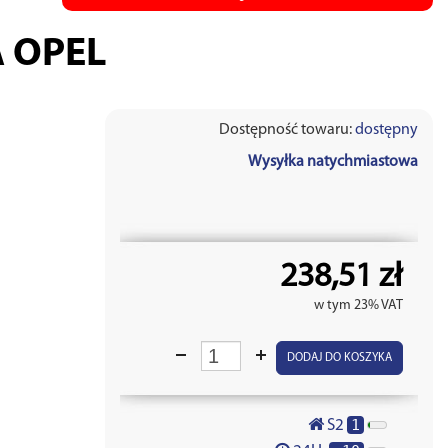
 OPEL
Dostępność towaru:
dostępny
Wysyłka natychmiastowa
238,51 zł
w tym 23% VAT
DODAJ DO KOSZYKA
1
S2