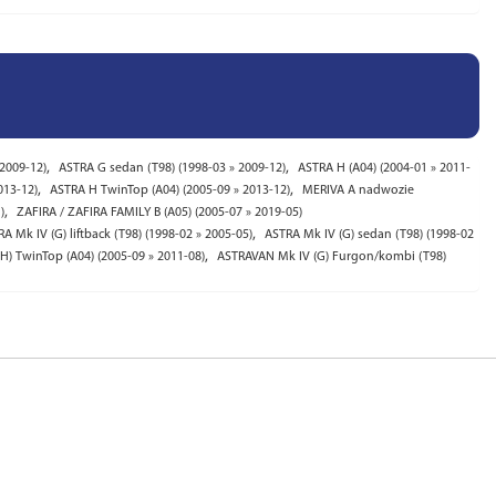
,
,
 2009-12)
ASTRA G sedan (T98) (1998-03 » 2009-12)
ASTRA H (A04) (2004-01 » 2011-
,
,
013-12)
ASTRA H TwinTop (A04) (2005-09 » 2013-12)
MERIVA A nadwozie
,
)
ZAFIRA / ZAFIRA FAMILY B (A05) (2005-07 » 2019-05)
,
A Mk IV (G) liftback (T98) (1998-02 » 2005-05)
ASTRA Mk IV (G) sedan (T98) (1998-02
,
H) TwinTop (A04) (2005-09 » 2011-08)
ASTRAVAN Mk IV (G) Furgon/kombi (T98)