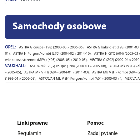
VEMO:
V40-76-0012
Samochody osobowe
OPEL:
,
ASTRA G coupe (T98) (2000-03 » 2006-06)
ASTRA G kabriolet (T98) (2001-03 
,
,
01)
ASTRA H Furgon/kombi (L70) (2004-02 » 2014-10)
ASTRA H GTC (A04) (2005-03 
,
wielkoprzestrzenne (MPV) (X03) (2003-05 » 2010-05)
VECTRA C (Z02) (2002-04 » 2010
VAUXHALL:
,
ASTRA Mk IV (G) coupe (T98) (2000-03 » 2005-08)
ASTRA Mk IV (G) kab
,
,
» 2005-05)
ASTRA Mk V (H) (A04) (2004-01 » 2011-03)
ASTRA Mk V (H) Kombi (A04) (2
,
,
(1993-01 » 2006-08)
ASTRAVAN Mk V (H) Furgon/kombi (A04) (2005-03 » )
MERIVA A 
Linki prawne
Pomoc
Regulamin
Zadaj pytanie