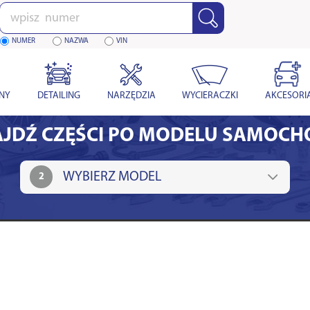
Wpisz
numer
NUMER
NAZWA
VIN
YNY
DETAILING
NARZĘDZIA
WYCIERACZKI
AKCESORI
JDŹ CZĘŚCI PO MODELU SAMOC
2