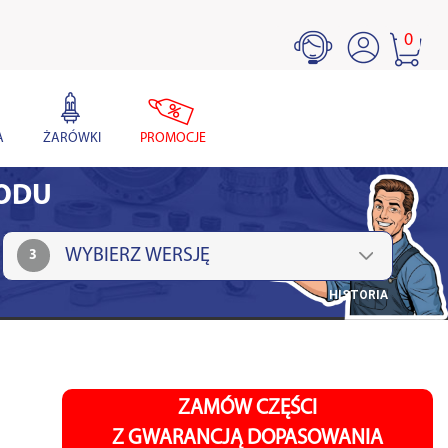
0
A
ŻARÓWKI
PROMOCJE
HODU
3
HISTORIA
ZAMÓW CZĘŚCI
Z GWARANCJĄ DOPASOWANIA