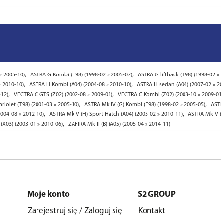
,
,
» 2005-10)
ASTRA G Kombi (T98) (1998-02 » 2005-07)
ASTRA G liftback (T98) (1998-02 »
,
,
» 2010-10)
ASTRA H Kombi (A04) (2004-08 » 2010-10)
ASTRA H sedan (A04) (2007-02 » 2
,
,
-12)
VECTRA C GTS (Z02) (2002-08 » 2009-01)
VECTRA C Kombi (Z02) (2003-10 » 2009-01
,
,
riolet (T98) (2001-03 » 2005-10)
ASTRA Mk IV (G) Kombi (T98) (1998-02 » 2005-05)
ASTR
,
,
004-08 » 2012-10)
ASTRA Mk V (H) Sport Hatch (A04) (2005-02 » 2010-11)
ASTRA Mk V (
,
(X03) (2003-01 » 2010-06)
ZAFIRA Mk II (B) (A05) (2005-04 » 2014-11)
Moje konto
S2 GROUP
Zarejestruj się / Zaloguj się
Kontakt