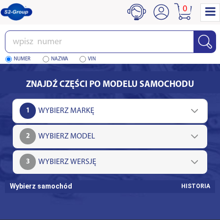
0
Wpisz
numer
NUMER
NAZWA
VIN
ZNAJDŹ CZĘŚCI PO MODELU SAMOCHODU
1
2
3
Wybierz samochód
HISTORIA