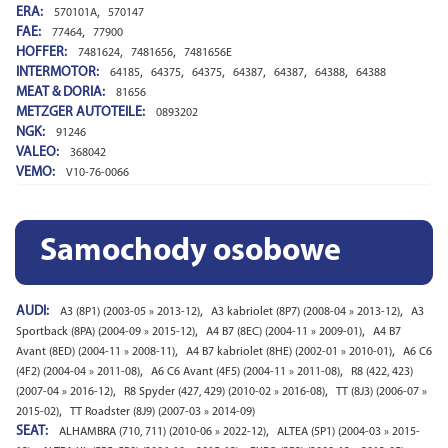
ERA:
,
570101A
570147
FAE:
,
77464
77900
HOFFER:
,
,
7481624
7481656
7481656E
INTERMOTOR:
,
,
,
,
,
,
64185
64375
64375
64387
64387
64388
64388
MEAT & DORIA:
81656
METZGER AUTOTEILE:
0893202
NGK:
91246
VALEO:
368042
VEMO:
V10-76-0066
Samochody osobowe
AUDI:
,
,
A3 (8P1) (2003-05 » 2013-12)
A3 kabriolet (8P7) (2008-04 » 2013-12)
A3
,
,
Sportback (8PA) (2004-09 » 2015-12)
A4 B7 (8EC) (2004-11 » 2009-01)
A4 B7
,
,
Avant (8ED) (2004-11 » 2008-11)
A4 B7 kabriolet (8HE) (2002-01 » 2010-01)
A6 C6
,
,
(4F2) (2004-04 » 2011-08)
A6 C6 Avant (4F5) (2004-11 » 2011-08)
R8 (422, 423)
,
,
(2007-04 » 2016-12)
R8 Spyder (427, 429) (2010-02 » 2016-08)
TT (8J3) (2006-07 »
,
2015-02)
TT Roadster (8J9) (2007-03 » 2014-09)
SEAT:
,
ALHAMBRA (710, 711) (2010-06 » 2022-12)
ALTEA (5P1) (2004-03 » 2015-