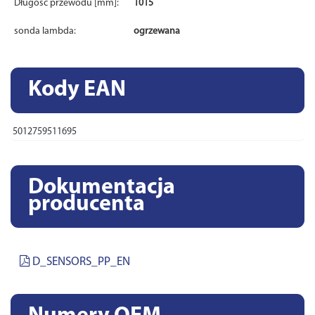
Długość przewodu [mm]:
1015
sonda lambda:
ogrzewana
Kody EAN
5012759511695
Dokumentacja
producenta
D_SENSORS_PP_EN