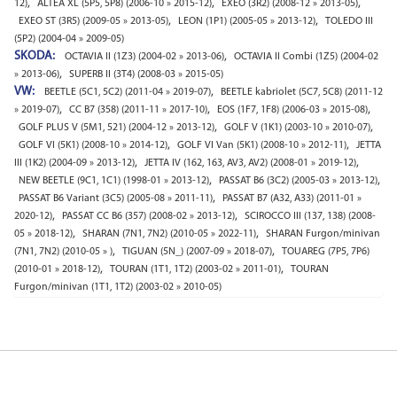
,
,
,
12)
ALTEA XL (5P5, 5P8) (2006-10 » 2015-12)
EXEO (3R2) (2008-12 » 2013-05)
,
,
EXEO ST (3R5) (2009-05 » 2013-05)
LEON (1P1) (2005-05 » 2013-12)
TOLEDO III
(5P2) (2004-04 » 2009-05)
SKODA:
,
OCTAVIA II (1Z3) (2004-02 » 2013-06)
OCTAVIA II Combi (1Z5) (2004-02
,
» 2013-06)
SUPERB II (3T4) (2008-03 » 2015-05)
VW:
,
BEETLE (5C1, 5C2) (2011-04 » 2019-07)
BEETLE kabriolet (5C7, 5C8) (2011-12
,
,
,
» 2019-07)
CC B7 (358) (2011-11 » 2017-10)
EOS (1F7, 1F8) (2006-03 » 2015-08)
,
,
GOLF PLUS V (5M1, 521) (2004-12 » 2013-12)
GOLF V (1K1) (2003-10 » 2010-07)
,
,
GOLF VI (5K1) (2008-10 » 2014-12)
GOLF VI Van (5K1) (2008-10 » 2012-11)
JETTA
,
,
III (1K2) (2004-09 » 2013-12)
JETTA IV (162, 163, AV3, AV2) (2008-01 » 2019-12)
,
,
NEW BEETLE (9C1, 1C1) (1998-01 » 2013-12)
PASSAT B6 (3C2) (2005-03 » 2013-12)
,
PASSAT B6 Variant (3C5) (2005-08 » 2011-11)
PASSAT B7 (A32, A33) (2011-01 »
,
,
2020-12)
PASSAT CC B6 (357) (2008-02 » 2013-12)
SCIROCCO III (137, 138) (2008-
,
,
05 » 2018-12)
SHARAN (7N1, 7N2) (2010-05 » 2022-11)
SHARAN Furgon/minivan
,
,
(7N1, 7N2) (2010-05 » )
TIGUAN (5N_) (2007-09 » 2018-07)
TOUAREG (7P5, 7P6)
,
,
(2010-01 » 2018-12)
TOURAN (1T1, 1T2) (2003-02 » 2011-01)
TOURAN
Furgon/minivan (1T1, 1T2) (2003-02 » 2010-05)