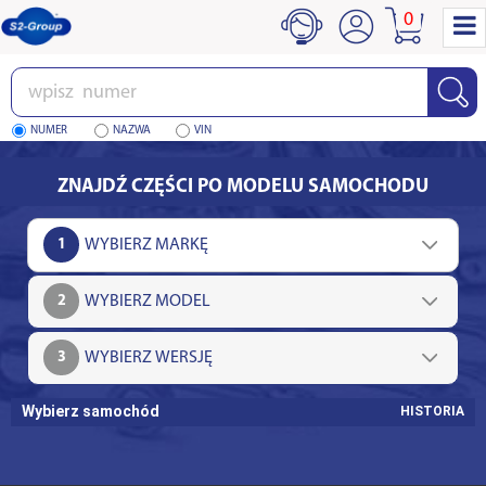
0
Wpisz
numer
NUMER
NAZWA
VIN
ZNAJDŹ CZĘŚCI PO MODELU SAMOCHODU
1
2
3
Wybierz samochód
HISTORIA