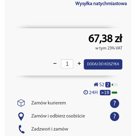
Wysyłka natychmiastowa
67,38 zł
w tym 23% VAT
DODAJ DO KOSZYKA
2
S2
>10
24H
Zamów kurierem
Zamów i odbierz osobiście
Zadzwoń i zamów