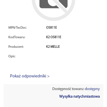
MPN/TecDoc:
O5811E
KodTowaru:
K2 O5811E
Producent:
K2 MELLE
Opis:
Pokaż odpowiedniki >
Dostępność towaru:
dostępny
Wysyłka natychmiastowa