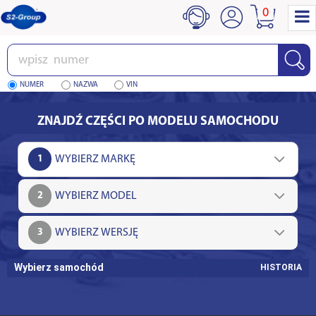
0
Wpisz
numer
NUMER
NAZWA
VIN
ZNAJDŹ CZĘŚCI PO MODELU SAMOCHODU
1
2
3
Wybierz samochód
HISTORIA