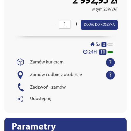
2 992,95 zł
w tym 23% VAT
DODAJ DO KOSZYKA
0
S2
10
24H
Zamów kurierem
Zamów i odbierz osobiście
Zadzwoń i zamów
Udostępnij
Parametry