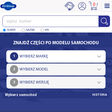
0
Wpisz
numer
NUMER
NAZWA
VIN
ZNAJDŹ CZĘŚCI PO MODELU SAMOCHODU
1
2
3
Wybierz samochód
HISTORIA