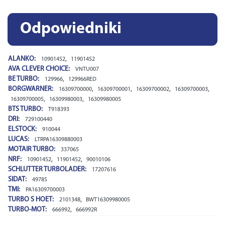
Odpowiedniki
ALANKO:
,
10901452
11901452
AVA CLEVER CHOICE:
VNTU007
BE TURBO:
,
129966
129966RED
BORGWARNER:
,
,
,
,
16309700000
16309700001
16309700002
16309700003
,
,
16309700005
16309980003
16309980005
BTS TURBO:
T918393
DRI:
729100440
ELSTOCK:
910044
LUCAS:
LTRPA16309880003
MOTAIR TURBO:
337065
NRF:
,
,
10901452
11901452
90010106
SCHLUTTER TURBOLADER:
17207616
SIDAT:
49785
TMI:
PA16309700003
TURBO S HOET:
,
2101348
BWT16309980005
TURBO-MOT:
,
666992
666992R