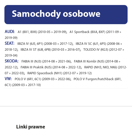
Samochody osobowe
AUDI:
,
A1 (8X1, 8XK) (2010-05 » 2019-09)
A1 Sportback (8XA, 8XF) (2011-09 »
2019-09)
SEAT:
,
IBIZA IV (6J5, 6P1) (2008-03 » 2017-12)
IBIZA IV SC (6J1, 6P5) (2008-06 »
,
,
2018-12)
IBIZA IV ST (6J8, 6P8) (2010-03 » 2016-07)
TOLEDO IV (KG3) (2012-07 »
2019-04)
SKODA:
,
FABIA III (NJ3) (2014-08 » 2021-06)
FABIA III Kombi (NJ5) (2014-08 »
,
,
2022-12)
FABIA III Praktik (NJ5) (2014-08 » 2022-12)
RAPID (NH3, NK3, NK6) (2012-
,
07 » 2022-03)
RAPID Spaceback (NH1) (2012-07 » 2019-12)
VW:
,
POLO V (6R1, 6C1) (2009-03 » 2022-06)
POLO V Furgon/hatchback (6R1,
6C1) (2009-03 » 2017-10)
Linki prawne