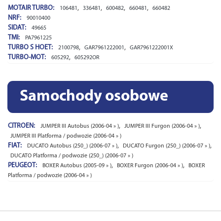
MOTAIR TURBO:
,
,
,
,
106481
336481
600482
660481
660482
NRF:
90010400
SIDAT:
49665
TMI:
PA7961225
TURBO S HOET:
,
,
2100798
GAR7961222001
GAR7961222001X
TURBO-MOT:
,
605292
605292OR
Samochody osobowe
CITROEN:
,
,
JUMPER III Autobus (2006-04 » )
JUMPER III Furgon (2006-04 » )
JUMPER III Platforma / podwozie (2006-04 » )
FIAT:
,
,
DUCATO Autobus (250_) (2006-07 » )
DUCATO Furgon (250_) (2006-07 » )
DUCATO Platforma / podwozie (250_) (2006-07 » )
PEUGEOT:
,
,
BOXER Autobus (2005-09 » )
BOXER Furgon (2006-04 » )
BOXER
Platforma / podwozie (2006-04 » )