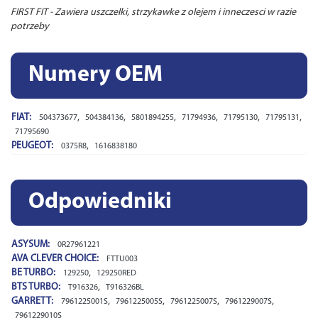
FIRST FIT - Zawiera uszczelki, strzykawke z olejem i inneczesci w razie
potrzeby
Numery OEM
FIAT:
,
,
,
,
,
,
504373677
504384136
5801894255
71794936
71795130
71795131
71795690
PEUGEOT:
,
0375R8
1616838180
Odpowiedniki
ASYSUM:
0R27961221
AVA CLEVER CHOICE:
FTTU003
BE TURBO:
,
129250
129250RED
BTS TURBO:
,
T916326
T916326BL
GARRETT:
,
,
,
,
7961225001S
7961225005S
7961225007S
7961229007S
7961229010S