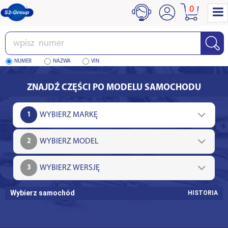
0
Wpisz
numer
NUMER
NAZWA
VIN
ZNAJDŹ CZĘŚCI PO MODELU SAMOCHODU
1
2
3
Wybierz samochód
HISTORIA