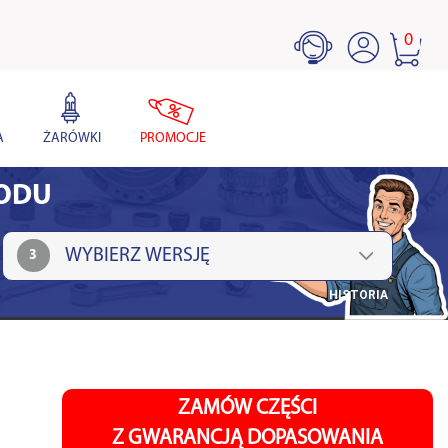
0
A
ŻARÓWKI
PROMOCJE
HODU
3
HISTORIA
ZAMÓW CZĘŚCI
Z GWARANCJĄ DOPASOWANIA