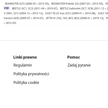
,
,
ROOMSTER (5J7) (2006-03 » 2015-05)
ROOMSTER Praktik (5J) (2007-03 » 2015-05)
YE
VW:
,
BEETLE (5C1, 5C2) (2011-04 » 2019-07)
BEETLE kabriolet (5C7, 5C8) (2011-12 » 
,
,
V (5M1, 521) (2004-12 » 2013-12)
GOLF PLUS Van (521) (2009-01 » 2014-08)
GOLF VAN
,
,
Variant (AJ5) (2009-07 » 2014-07)
JETTA IV (162, 163, AV3, AV2) (2008-01 » 2019-12)
P
» 2015-05)
Linki prawne
Pomoc
Regulamin
Zadaj pytanie
Polityka prywatności
Polityka cookie