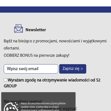
Newsletter
Bądź na bieżąco z promocjami, nowościami i wyjątkowymi
ofertami.
ODBIERZ BONUS na pierwsze zakupy!
Zapisz się >
Wyrażam zgodę na otrzymywanie wiadomości od S2
GROUP
Nie wysyłamy spamu!
Nasza strona internetowa używa plików
cookies (tzw. ciasteczka) w celach
W każdym momencie możesz sie wypisać
statystycznych, reklamowych oraz