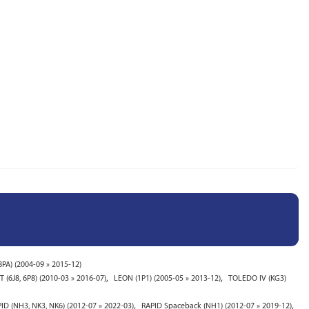
PA) (2004-09 » 2015-12)
,
,
ST (6J8, 6P8) (2010-03 » 2016-07)
LEON (1P1) (2005-05 » 2013-12)
TOLEDO IV (KG3)
,
,
ID (NH3, NK3, NK6) (2012-07 » 2022-03)
RAPID Spaceback (NH1) (2012-07 » 2019-12)