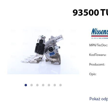
93500
T
MPN/TecDoc:
KodTowaru:
Producent:
Opis:
Pokaż odp