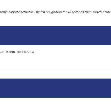
trzebyCalibrate actuator - switch on ignition for 10 seconds,then switch of f
,
03F145701R
03F145701RX