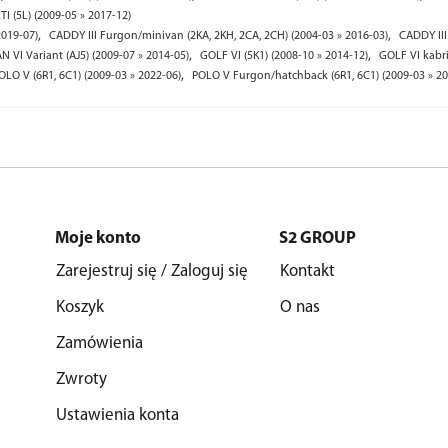
TI (5L) (2009-05 » 2017-12)
,
,
2019-07)
CADDY III Furgon/minivan (2KA, 2KH, 2CA, 2CH) (2004-03 » 2016-03)
CADDY III
,
,
 VI Variant (AJ5) (2009-07 » 2014-05)
GOLF VI (5K1) (2008-10 » 2014-12)
GOLF VI kabri
,
OLO V (6R1, 6C1) (2009-03 » 2022-06)
POLO V Furgon/hatchback (6R1, 6C1) (2009-03 » 20
Moje konto
S2 GROUP
Zarejestruj się / Zaloguj się
Kontakt
Koszyk
O nas
Zamówienia
Zwroty
Ustawienia konta