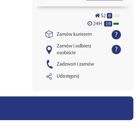
0
S2
10
24H
Zamów kurierem
Zamów i odbierz
osobiście
Zadzwoń i zamów
Udostępnij