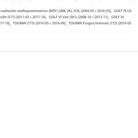
,
 nadwozie wielkoprzestrzenne (MPV) (2KB, 2KJ, 2CB, (2004-03 » 2016-03)
GOLF PLUS
,
,
olet (517) (2011-03 » 2017-10)
GOLF VI Van (5K1) (2008-10 » 2012-11)
GOLF VI
,
,
17-10)
TOURAN (1T3) (2010-05 » 2016-09)
TOURAN Furgon/minivan (1T3) (2010-05