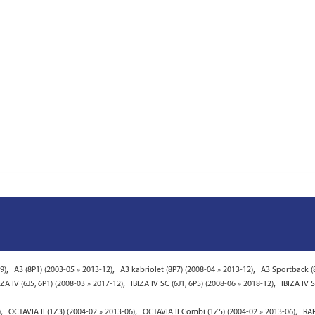
,
,
,
9)
A3 (8P1) (2003-05 » 2013-12)
A3 kabriolet (8P7) (2008-04 » 2013-12)
A3 Sportback (8
,
,
IZA IV (6J5, 6P1) (2008-03 » 2017-12)
IBIZA IV SC (6J1, 6P5) (2008-06 » 2018-12)
IBIZA IV 
,
,
,
)
OCTAVIA II (1Z3) (2004-02 » 2013-06)
OCTAVIA II Combi (1Z5) (2004-02 » 2013-06)
RAP