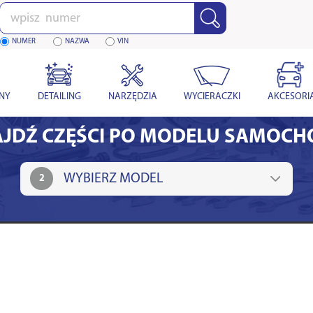
Wpisz
numer
NUMER
NAZWA
VIN
YNY
DETAILING
NARZĘDZIA
WYCIERACZKI
AKCESORI
JDŹ CZĘŚCI PO MODELU SAMOC
2