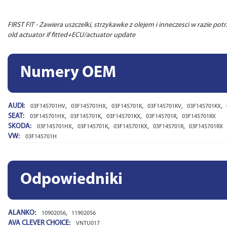
FIRST FIT - Zawiera uszczelki, strzykawke z olejem i inneczesci w razie po
old actuator if fitted+ECU/actuator update
Numery OEM
AUDI:
,
,
,
,
,
03F145701HV
03F145701HX
03F145701K
03F145701KV
03F145701KX
SEAT:
,
,
,
,
03F145701HX
03F145701K
03F145701KX
03F145701R
03F145701RX
SKODA:
,
,
,
,
03F145701HX
03F145701K
03F145701KX
03F145701R
03F145701RX
VW:
03F145701H
Odpowiedniki
ALANKO:
,
10902056
11902056
AVA CLEVER CHOICE:
VNTU017