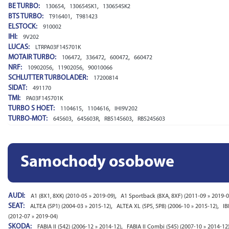
BE TURBO:
,
,
130654
130654SK1
130654SK2
BTS TURBO:
,
T916401
T981423
ELSTOCK:
910002
IHI:
9V202
LUCAS:
LTRPA03F145701K
MOTAIR TURBO:
,
,
,
106472
336472
600472
660472
NRF:
,
,
10902056
11902056
90010066
SCHLUTTER TURBOLADER:
17200814
SIDAT:
491170
TMI:
PA03F145701K
TURBO S HOET:
,
,
1104615
1104616
IHI9V202
TURBO-MOT:
,
,
,
645603
645603R
RB5145603
RB5245603
Samochody osobowe
AUDI:
,
A1 (8X1, 8XK) (2010-05 » 2019-09)
A1 Sportback (8XA, 8XF) (2011-09 » 2019-0
SEAT:
,
,
ALTEA (5P1) (2004-03 » 2015-12)
ALTEA XL (5P5, 5P8) (2006-10 » 2015-12)
IB
(2012-07 » 2019-04)
SKODA:
,
FABIA II (542) (2006-12 » 2014-12)
FABIA II Combi (545) (2007-10 » 2014-12