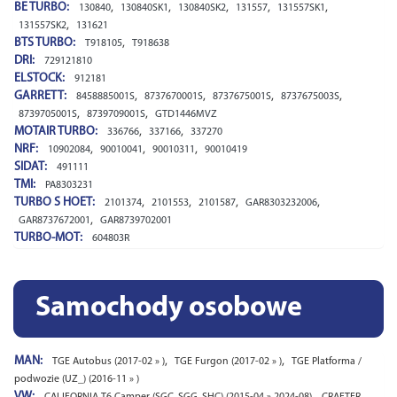
BE TURBO:
,
,
,
,
,
130840
130840SK1
130840SK2
131557
131557SK1
,
131557SK2
131621
BTS TURBO:
,
T918105
T918638
DRI:
729121810
ELSTOCK:
912181
GARRETT:
,
,
,
,
8458885001S
8737670001S
8737675001S
8737675003S
,
,
8739705001S
8739709001S
GTD1446MVZ
MOTAIR TURBO:
,
,
336766
337166
337270
NRF:
,
,
,
10902084
90010041
90010311
90010419
SIDAT:
491111
TMI:
PA8303231
TURBO S HOET:
,
,
,
,
2101374
2101553
2101587
GAR8303232006
,
GAR8737672001
GAR8739702001
TURBO-MOT:
604803R
Samochody osobowe
MAN:
,
,
TGE Autobus (2017-02 » )
TGE Furgon (2017-02 » )
TGE Platforma /
podwozie (UZ_) (2016-11 » )
VW:
,
CALIFORNIA T6 Camper (SGC, SGG, SHC) (2015-04 » 2024-08)
CRAFTER