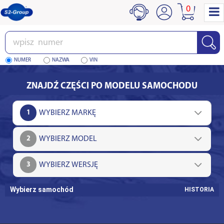
0
Wpisz
numer
NUMER
NAZWA
VIN
ZNAJDŹ CZĘŚCI PO MODELU SAMOCHODU
1
2
3
Wybierz samochód
HISTORIA