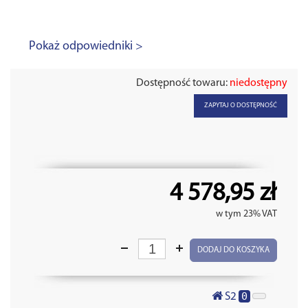
Pokaż odpowiedniki >
Dostępność towaru:
niedostępny
ZAPYTAJ O DOSTĘPNOŚĆ
4 578,95 zł
w tym 23% VAT
DODAJ DO KOSZYKA
0
S2