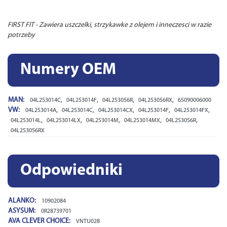
FIRST FIT - Zawiera uszczelki, strzykawke z olejem i inneczesci w razie
potrzeby
Numery OEM
MAN:
,
,
,
,
04L253014C
04L253014F
04L253056R
04L253056RX
65090006000
VW:
,
,
,
,
,
04L253014A
04L253014C
04L253014CX
04L253014F
04L253014FX
,
,
,
,
,
04L253014L
04L253014LX
04L253014M
04L253014MX
04L253056R
04L253056RX
Odpowiedniki
ALANKO:
10902084
ASYSUM:
0R28739701
AVA CLEVER CHOICE:
VNTU028