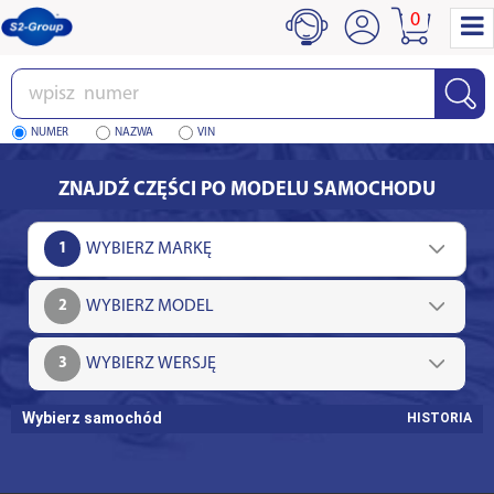
0
Wpisz
numer
NUMER
NAZWA
VIN
ZNAJDŹ CZĘŚCI PO MODELU SAMOCHODU
1
2
3
Wybierz samochód
HISTORIA