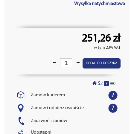
Wysyłka natychmiastowa
251,26 zł
w tym 23% VAT
DODAJ DO KOSZYKA
7
S2
Zamów kurierem
Zamów i odbierz osobiście
Zadzwoń i zamów
Udostępnij