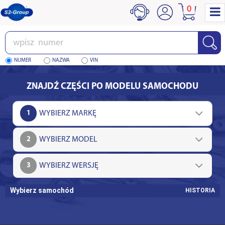
0
Wpisz
numer
NUMER
NAZWA
VIN
ZNAJDŹ CZĘŚCI PO MODELU SAMOCHODU
1
2
3
Wybierz samochód
HISTORIA