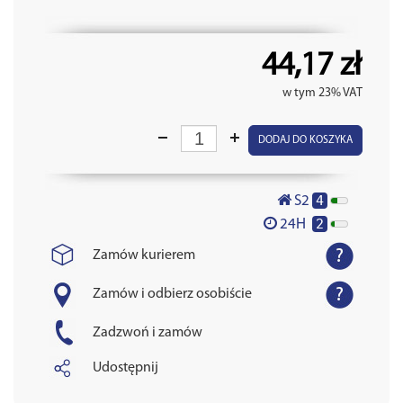
44,17 zł
w tym 23% VAT
DODAJ DO KOSZYKA
4
S2
2
24H
Zamów kurierem
Zamów i odbierz osobiście
Zadzwoń i zamów
Udostępnij