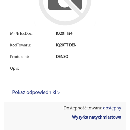
MPN/TecDoc:
IQ20TT#4
KodTowaru:
IQ20TT DEN
Producent:
DENSO
Opis:
Pokaż odpowiedniki >
Dostępność towaru:
dostępny
Wysyłka natychmiastowa