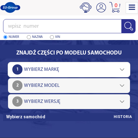
0
Wpisz
numer
NUMER
NAZWA
VIN
ZNAJDŹ CZĘŚCI PO MODELU SAMOCHODU
1
2
3
Wybierz samochód
HISTORIA