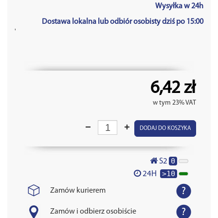
Wysyłka w 24h
Dostawa lokalna lub odbiór osobisty dziś po 15:00
'
6,42 zł
w tym 23% VAT
DODAJ DO KOSZYKA
0
S2
>10
24H
Zamów kurierem
Zamów i odbierz osobiście