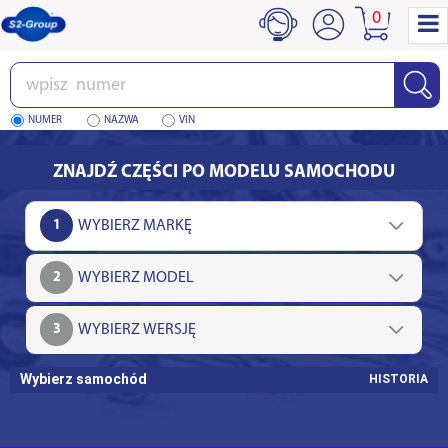
0
Wpisz
numer
NUMER
NAZWA
VIN
ZNAJDŹ CZĘŚCI PO MODELU SAMOCHODU
1
2
3
Wybierz samochód
HISTORIA