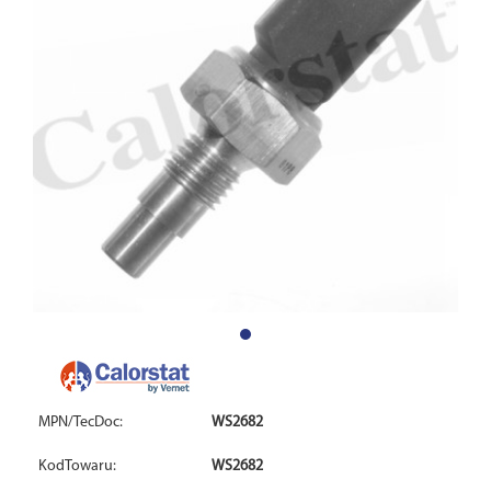
MPN/TecDoc:
WS2682
KodTowaru:
WS2682