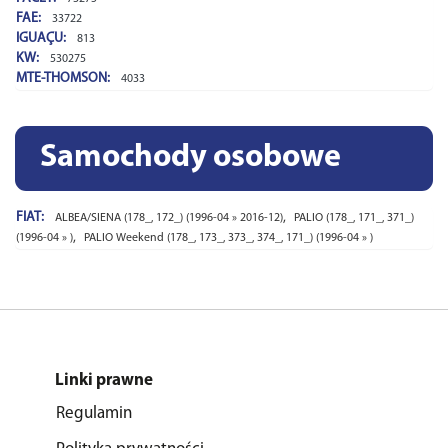
FAE:
33722
IGUAÇU:
813
KW:
530275
MTE-THOMSON:
4033
Samochody osobowe
FIAT:
,
ALBEA/SIENA (178_, 172_) (1996-04 » 2016-12)
PALIO (178_, 171_, 371_)
,
(1996-04 » )
PALIO Weekend (178_, 173_, 373_, 374_, 171_) (1996-04 » )
Linki prawne
Regulamin