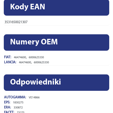
Kody EAN
3531650021307
Numery OEM
FIAT:
,
46474600
6000625330
LANCIA:
,
46474600
6000625330
Odpowiedniki
AUTOGAMMA:
VE14866
EPS:
1830275
ERA:
330872
FACET:
73275