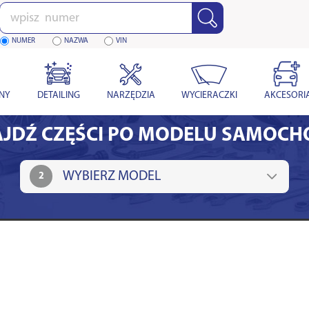
Wpisz
numer
NUMER
NAZWA
VIN
YNY
DETAILING
NARZĘDZIA
WYCIERACZKI
AKCESORI
JDŹ CZĘŚCI PO MODELU SAMOC
2