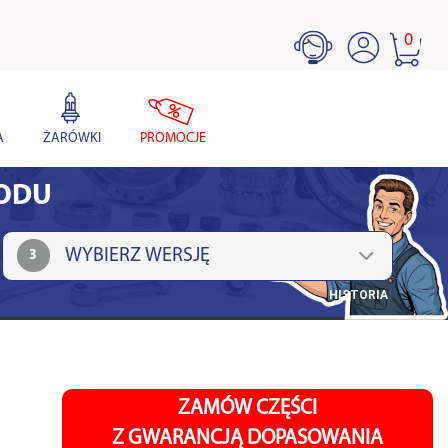
0
A
ŻARÓWKI
PROMOCJE
HODU
3
HISTORIA
ZAMÓW CZĘŚCI
Z GWARANCJĄ DOPASOWANIA