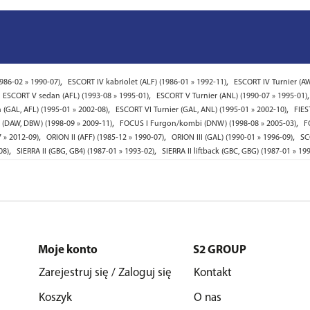
,
,
986-02 » 1990-07)
ESCORT IV kabriolet (ALF) (1986-01 » 1992-11)
ESCORT IV Turnier (AW
,
ESCORT V sedan (AFL) (1993-08 » 1995-01)
ESCORT V Turnier (ANL) (1990-07 » 1995-01)
,
,
(GAL, AFL) (1995-01 » 2002-08)
ESCORT VI Turnier (GAL, ANL) (1995-01 » 2002-10)
FIES
,
,
 (DAW, DBW) (1998-09 » 2009-11)
FOCUS I Furgon/kombi (DNW) (1998-08 » 2005-03)
F
,
,
,
7 » 2012-09)
ORION II (AFF) (1985-12 » 1990-07)
ORION III (GAL) (1990-01 » 1996-09)
SC
,
,
08)
SIERRA II (GBG, GB4) (1987-01 » 1993-02)
SIERRA II liftback (GBC, GBG) (1987-01 » 19
Moje konto
S2 GROUP
Zarejestruj się / Zaloguj się
Kontakt
Koszyk
O nas