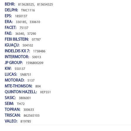
BEHR:
,
813628325
813654325
DELPHI:
TMC1116
EPS:
1850137
ERA:
,
330185
330610
FACET:
75137
FAE:
,
36340
37290
FEBI BILSTEIN:
07787
IGUAÇU:
504102
INDELDIS KX 7:
1738486
INTERMOTOR:
50013
JP GROUP:
1596800209
KW:
550137
LUCAS:
SNB751
MOTORAD:
5137
MTE-THOMSON:
804
QUINTON HAZELL:
XEFS51
SASIC:
3806001
SEIM:
TH72
TOPRAN:
300633
TRISCAN:
862565103
VALEO:
819785