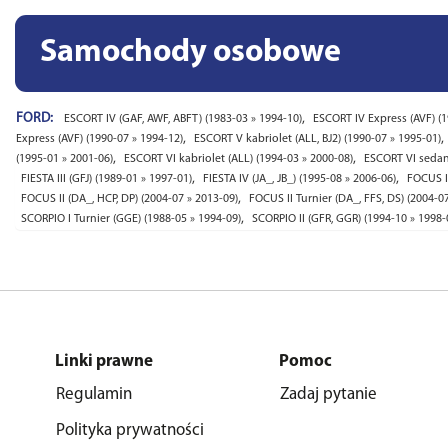
Samochody osobowe
FORD:
,
ESCORT IV (GAF, AWF, ABFT) (1983-03 » 1994-10)
ESCORT IV Express (AVF) (1
,
,
Express (AVF) (1990-07 » 1994-12)
ESCORT V kabriolet (ALL, BJ2) (1990-07 » 1995-01)
,
,
(1995-01 » 2001-06)
ESCORT VI kabriolet (ALL) (1994-03 » 2000-08)
ESCORT VI sedan 
,
,
FIESTA III (GFJ) (1989-01 » 1997-01)
FIESTA IV (JA_, JB_) (1995-08 » 2006-06)
FOCUS I
,
FOCUS II (DA_, HCP, DP) (2004-07 » 2013-09)
FOCUS II Turnier (DA_, FFS, DS) (2004-0
,
SCORPIO I Turnier (GGE) (1988-05 » 1994-09)
SCORPIO II (GFR, GGR) (1994-10 » 1998-
Linki prawne
Pomoc
Regulamin
Zadaj pytanie
Polityka prywatności