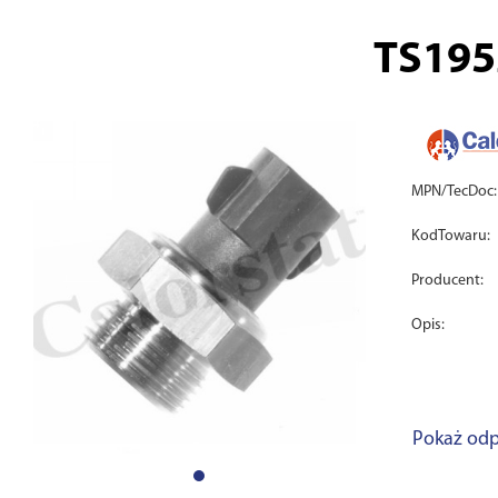
TS195
MPN/TecDoc:
KodTowaru:
Producent:
Opis:
Pokaż odp