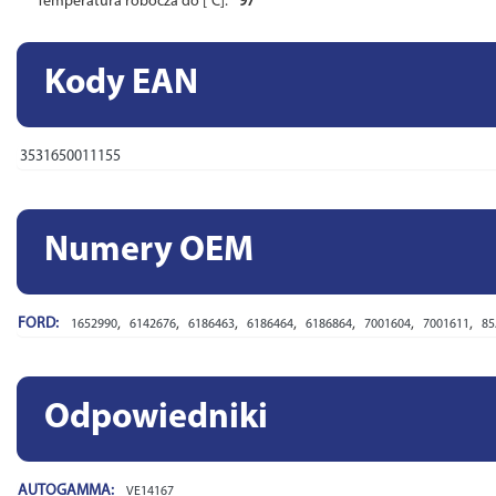
Temperatura robocza do [°C]:
97
Kody EAN
3531650011155
Numery OEM
FORD:
,
,
,
,
,
,
,
1652990
6142676
6186463
6186464
6186864
7001604
7001611
85
Odpowiedniki
AUTOGAMMA:
VE14167