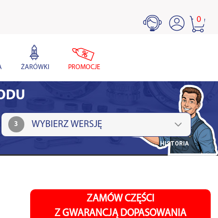
0
A
ŻARÓWKI
PROMOCJE
HODU
3
HISTORIA
ZAMÓW CZĘŚCI
Z GWARANCJĄ DOPASOWANIA