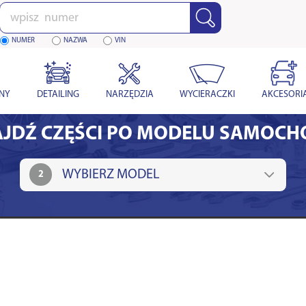
Wpisz
numer
NUMER
NAZWA
VIN
YNY
DETAILING
NARZĘDZIA
WYCIERACZKI
AKCESORI
JDŹ CZĘŚCI PO MODELU SAMOC
2