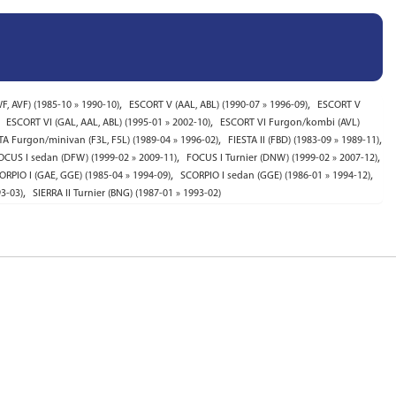
,
,
F, AVF) (1985-10 » 1990-10)
ESCORT V (AAL, ABL) (1990-07 » 1996-09)
ESCORT V
,
,
ESCORT VI (GAL, AAL, ABL) (1995-01 » 2002-10)
ESCORT VI Furgon/kombi (AVL)
,
,
TA Furgon/minivan (F3L, F5L) (1989-04 » 1996-02)
FIESTA II (FBD) (1983-09 » 1989-11)
,
,
OCUS I sedan (DFW) (1999-02 » 2009-11)
FOCUS I Turnier (DNW) (1999-02 » 2007-12)
,
,
ORPIO I (GAE, GGE) (1985-04 » 1994-09)
SCORPIO I sedan (GGE) (1986-01 » 1994-12)
,
93-03)
SIERRA II Turnier (BNG) (1987-01 » 1993-02)