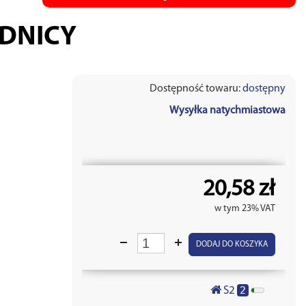
ODNICY
Dostępność towaru:
dostępny
Wysyłka natychmiastowa
20,58 zł
w tym 23% VAT
DODAJ DO KOSZYKA
2
S2