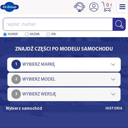
0
Wpisz
numer
NUMER
NAZWA
VIN
ZNAJDŹ CZĘŚCI PO MODELU SAMOCHODU
1
2
3
Wybierz samochód
HISTORIA