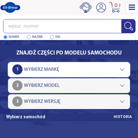
0
Wpisz
numer
NUMER
NAZWA
VIN
ZNAJDŹ CZĘŚCI PO MODELU SAMOCHODU
1
2
3
Wybierz samochód
HISTORIA