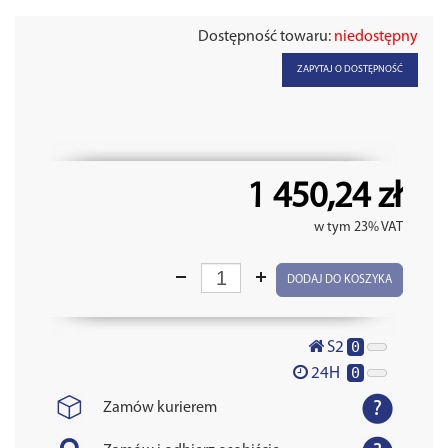
Dostępność towaru:
niedostępny
ZAPYTAJ O DOSTĘPNOŚĆ
1 450,24 zł
w tym 23% VAT
DODAJ DO KOSZYKA
0
S2
0
24H
Zamów kurierem