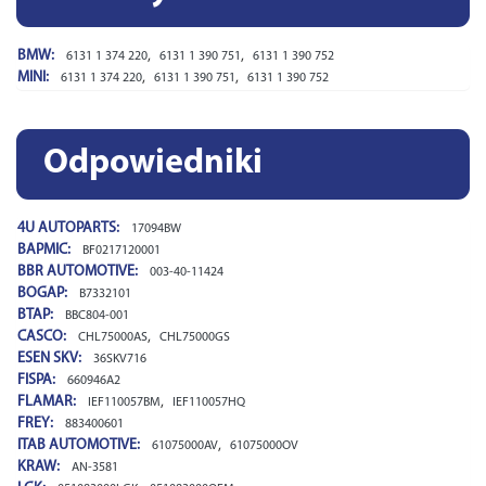
BMW:
,
,
6131 1 374 220
6131 1 390 751
6131 1 390 752
MINI:
,
,
6131 1 374 220
6131 1 390 751
6131 1 390 752
Odpowiedniki
4U AUTOPARTS:
17094BW
BAPMIC:
BF0217120001
BBR AUTOMOTIVE:
003-40-11424
BOGAP:
B7332101
BTAP:
BBC804-001
CASCO:
,
CHL75000AS
CHL75000GS
ESEN SKV:
36SKV716
FISPA:
660946A2
FLAMAR:
,
IEF110057BM
IEF110057HQ
FREY:
883400601
ITAB AUTOMOTIVE:
,
61075000AV
61075000OV
KRAW:
AN-3581