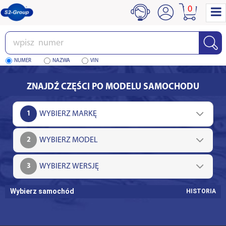
0
Wpisz
numer
NUMER
NAZWA
VIN
ZNAJDŹ CZĘŚCI PO MODELU SAMOCHODU
1
2
3
Wybierz samochód
HISTORIA