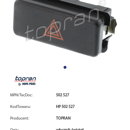
MPN/TecDoc:
502 527
KodTowaru:
HP 502 527
Producent:
TOPRAN