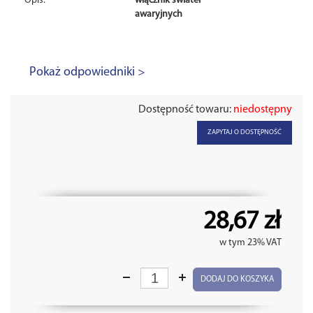
Opis:
włącznik świateł
awaryjnych
Pokaż odpowiedniki >
Dostępność towaru:
niedostępny
ZAPYTAJ O DOSTĘPNOŚĆ
28,67 zł
w tym 23% VAT
DODAJ DO KOSZYKA