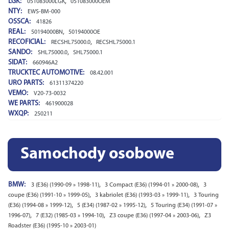
LGK:
,
051083000LGK
051083000OEM
NTY:
EWS-BM-000
OSSCA:
41826
REAL:
,
50194000BN
50194000OE
RECOFICIAL:
,
RECSHL75000.0
RECSHL75000.1
SANDO:
,
SHL75000.0
SHL75000.1
SIDAT:
660946A2
TRUCKTEC AUTOMOTIVE:
08.42.001
URO PARTS:
61311374220
VEMO:
V20-73-0032
WE PARTS:
461900028
WXQP:
250211
Samochody osobowe
BMW:
,
,
3 (E36) (1990-09 » 1998-11)
3 Compact (E36) (1994-01 » 2000-08)
3
,
,
coupe (E36) (1991-10 » 1999-05)
3 kabriolet (E36) (1993-03 » 1999-11)
3 Touring
,
,
(E36) (1994-08 » 1999-12)
5 (E34) (1987-02 » 1995-12)
5 Touring (E34) (1991-07 »
,
,
,
1996-07)
7 (E32) (1985-03 » 1994-10)
Z3 coupe (E36) (1997-04 » 2003-06)
Z3
Roadster (E36) (1995-10 » 2003-01)