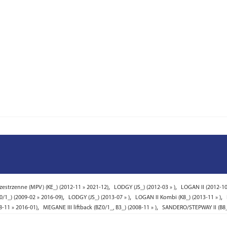
,
,
strzenne (MPV) (KE_) (2012-11 » 2021-12)
LODGY (JS_) (2012-03 » )
LOGAN II (2012-10 
,
,
,
0/1_) (2009-02 » 2016-09)
LODGY (JS_) (2013-07 » )
LOGAN II Kombi (K8_) (2013-11 » )
,
,
8-11 » 2016-01)
MEGANE III liftback (BZ0/1_, B3_) (2008-11 » )
SANDERO/STEPWAY II (B8_)