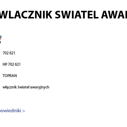
WLACZNIK SWIATEL AWA
702 621
HP 702 621
TOPRAN
włącznik świateł awaryjnych
owiedniki >