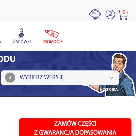
0
A
ŻARÓWKI
PROMOCJE
HODU
3
HISTORIA
ZAMÓW CZĘŚCI
Z GWARANCJĄ DOPASOWANIA