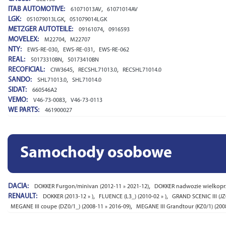
ITAB AUTOMOTIVE:
,
61071013AV
61071014AV
LGK:
,
051079013LGK
051079014LGK
METZGER AUTOTEILE:
,
09161074
0916593
MOVELEX:
,
M22704
M22707
NTY:
,
,
EWS-RE-030
EWS-RE-031
EWS-RE-062
REAL:
,
50173310BN
50173410BN
RECOFICIAL:
,
,
CIW3645
RECSHL71013.0
RECSHL71014.0
SANDO:
,
SHL71013.0
SHL71014.0
SIDAT:
660546A2
VEMO:
,
V46-73-0083
V46-73-0113
WE PARTS:
461900027
Samochody osobowe
DACIA:
,
DOKKER Furgon/minivan (2012-11 » 2021-12)
DOKKER nadwozie wielkoprze
RENAULT:
,
,
DOKKER (2013-12 » )
FLUENCE (L3_) (2010-02 » )
GRAND SCENIC III (JZ
,
MEGANE III coupe (DZ0/1_) (2008-11 » 2016-09)
MEGANE III Grandtour (KZ0/1) (200