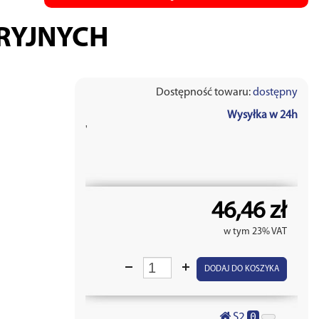
RYJNYCH
Dostępność towaru:
dostępny
Wysyłka w 24h
'
46,46 zł
w tym 23% VAT
DODAJ DO KOSZYKA
0
S2