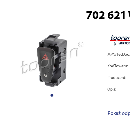
702 621
MPN/TecDoc:
KodTowaru:
Producent:
Opis:
Pokaż odp