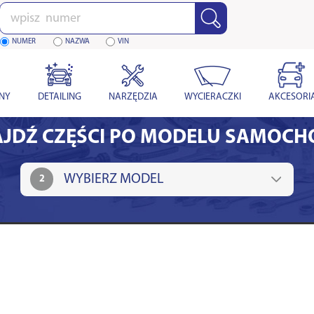
Wpisz
numer
NUMER
NAZWA
VIN
YNY
DETAILING
NARZĘDZIA
WYCIERACZKI
AKCESORI
JDŹ CZĘŚCI PO MODELU SAMOC
2