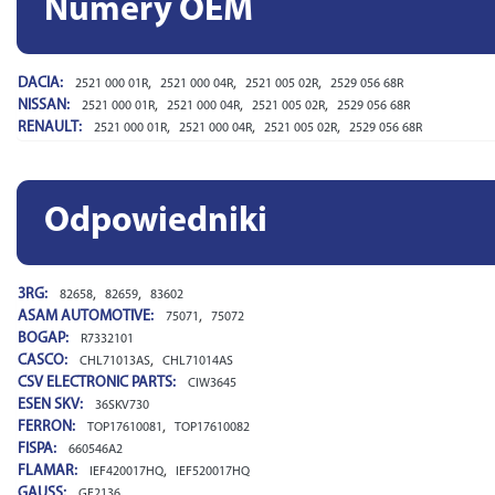
Numery OEM
DACIA:
,
,
,
2521 000 01R
2521 000 04R
2521 005 02R
2529 056 68R
NISSAN:
,
,
,
2521 000 01R
2521 000 04R
2521 005 02R
2529 056 68R
RENAULT:
,
,
,
2521 000 01R
2521 000 04R
2521 005 02R
2529 056 68R
Odpowiedniki
3RG:
,
,
82658
82659
83602
ASAM AUTOMOTIVE:
,
75071
75072
BOGAP:
R7332101
CASCO:
,
CHL71013AS
CHL71014AS
CSV ELECTRONIC PARTS:
CIW3645
ESEN SKV:
36SKV730
FERRON:
,
TOP17610081
TOP17610082
FISPA:
660546A2
FLAMAR:
,
IEF420017HQ
IEF520017HQ
GAUSS:
GE2136