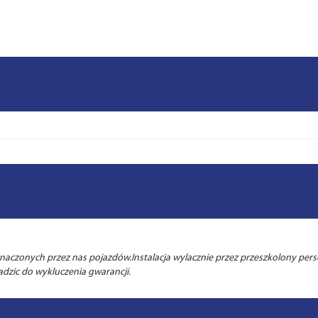
czonych przez nas pojazdów.Instalacja wylacznie przez przeszkolony perso
zic do wykluczenia gwarancji.