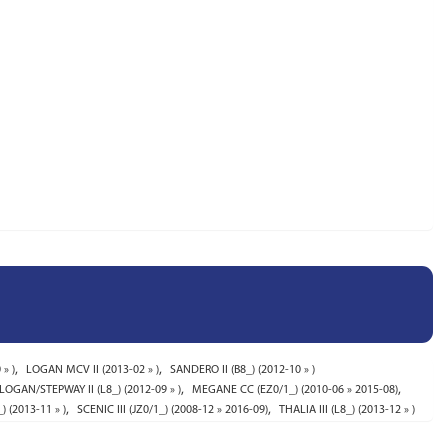
,
,
» )
LOGAN MCV II (2013-02 » )
SANDERO II (B8_) (2012-10 » )
,
,
LOGAN/STEPWAY II (L8_) (2012-09 » )
MEGANE CC (EZ0/1_) (2010-06 » 2015-08)
,
,
 (2013-11 » )
SCENIC III (JZ0/1_) (2008-12 » 2016-09)
THALIA III (L8_) (2013-12 » )