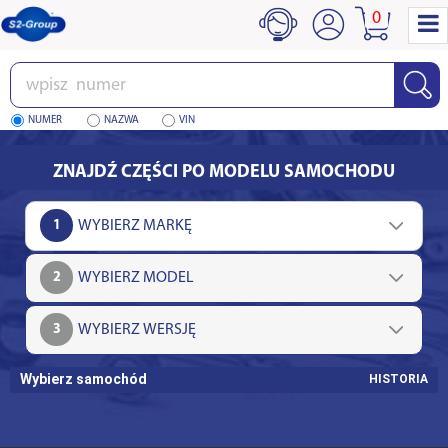
0
Wpisz
numer
NUMER
NAZWA
VIN
ZNAJDŹ CZĘŚCI PO MODELU SAMOCHODU
1
2
3
Wybierz samochód
HISTORIA