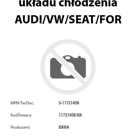
układu chłodzenia
AUDI/VW/SEAT/FOR
MPN/TecDoc:
S-11721458
KodTowaru:
11721458 ISK
Producent:
ISKRA