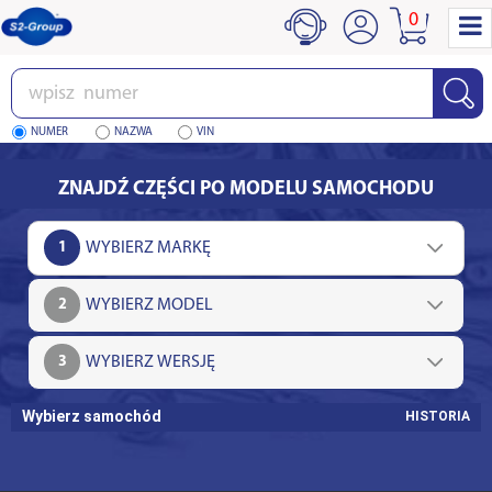
0
Wpisz
numer
NUMER
NAZWA
VIN
ZNAJDŹ CZĘŚCI PO MODELU SAMOCHODU
1
2
3
Wybierz samochód
HISTORIA