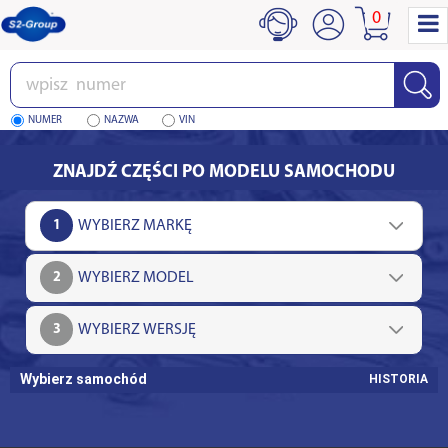
0
Wpisz
numer
NUMER
NAZWA
VIN
ZNAJDŹ CZĘŚCI PO MODELU SAMOCHODU
1
2
3
Wybierz samochód
HISTORIA