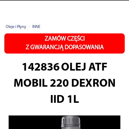
Oleje i Płyny
INNE
ZAMÓW CZĘŚCI
Z GWARANCJĄ DOPASOWANIA
142836
OLEJ ATF
MOBIL 220 DEXRON
IID 1L