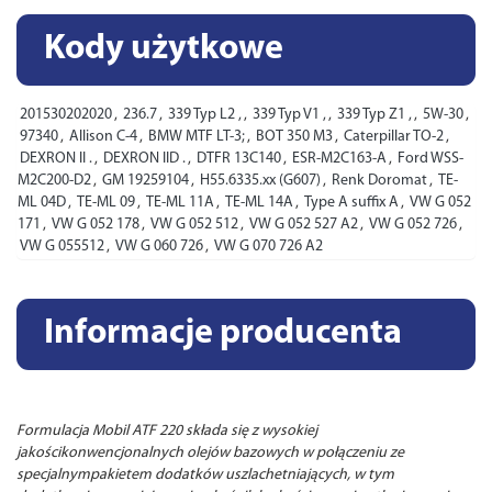
Kody użytkowe
201530202020
,
236.7
,
339 Typ L2 ,
,
339 Typ V1 ,
,
339 Typ Z1 ,
,
5W-30
,
97340
,
Allison C-4
,
BMW MTF LT-3;
,
BOT 350 M3
,
Caterpillar TO-2
,
DEXRON II .
,
DEXRON IID .
,
DTFR 13C140
,
ESR-M2C163-A
,
Ford WSS-
M2C200-D2
,
GM 19259104
,
H55.6335.xx (G607)
,
Renk Doromat
,
TE-
ML 04D
,
TE-ML 09
,
TE-ML 11A
,
TE-ML 14A
,
Type A suffix A
,
VW G 052
171
,
VW G 052 178
,
VW G 052 512
,
VW G 052 527 A2
,
VW G 052 726
,
VW G 055512
,
VW G 060 726
,
VW G 070 726 A2
Informacje producenta
Formulacja Mobil ATF 220 składa się z wysokiej
jakościkonwencjonalnych olejów bazowych w połączeniu ze
specjalnympakietem dodatków uszlachetniających, w tym