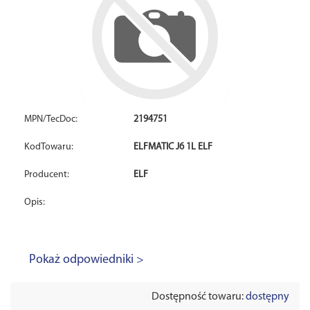
MPN/TecDoc:
2194751
KodTowaru:
ELFMATIC J6 1L ELF
Producent:
ELF
Opis:
Pokaż odpowiedniki >
Dostępność towaru:
dostępny