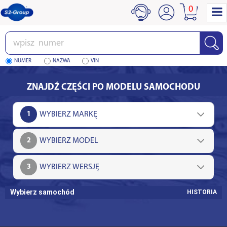
0
Wpisz
numer
NUMER
NAZWA
VIN
ZNAJDŹ CZĘŚCI PO MODELU SAMOCHODU
1
2
3
Wybierz samochód
HISTORIA