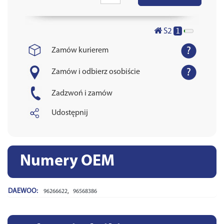
1
S2
Zamów kurierem
Zamów i odbierz osobiście
Zadzwoń i zamów
Udostępnij
Numery OEM
DAEWOO:
,
96266622
96568386