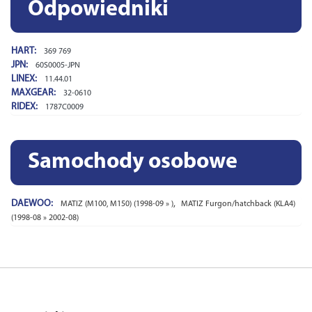
Odpowiedniki
HART:
369 769
JPN:
60S0005-JPN
LINEX:
11.44.01
MAXGEAR:
32-0610
RIDEX:
1787C0009
Samochody osobowe
DAEWOO:
,
MATIZ (M100, M150) (1998-09 » )
MATIZ Furgon/hatchback (KLA4)
(1998-08 » 2002-08)