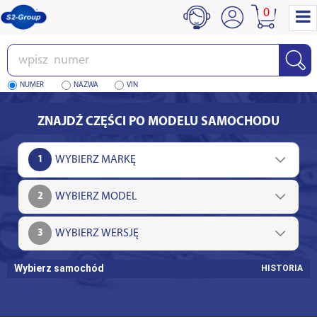
0
Wpisz
numer
NUMER
NAZWA
VIN
ZNAJDŹ CZĘŚCI PO MODELU SAMOCHODU
1
2
3
Wybierz samochód
HISTORIA