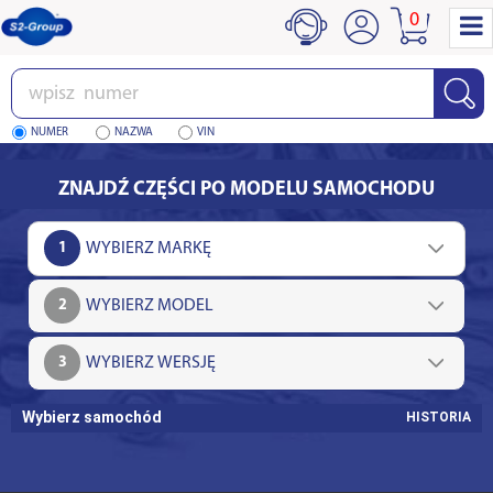
0
Wpisz
numer
NUMER
NAZWA
VIN
ZNAJDŹ CZĘŚCI PO MODELU SAMOCHODU
1
2
3
Wybierz samochód
HISTORIA