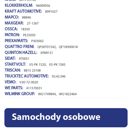
KLOKKERHOLM:
96009056
KRAFT AUTOMOTIVE:
8991027
MAPCO:
88846
MAXGEAR:
27-1267
OSSCA:
18350
PATRON:
PE25050
PREXAPARTS:
P303002
QUATTRO FRENI:
,
QF00T01542
QF10H00018
QUINTON HAZELL:
XPAR131
SIDAT:
970051
STARTVOLT:
,
VS-PK 1520
VS-PK 1583
TRISCAN:
8815 23108
TRUCKTEC AUTOMOTIVE:
02.42.346
VEMO:
V30-72-0020
WE PARTS:
411570031
WILMINK GROUP:
,
WG1749844
WG1822464
Samochody osobowe