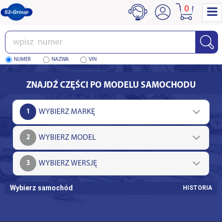
0
Wpisz
numer
NUMER
NAZWA
VIN
ZNAJDŹ CZĘŚCI PO MODELU SAMOCHODU
1
2
3
Wybierz samochód
HISTORIA