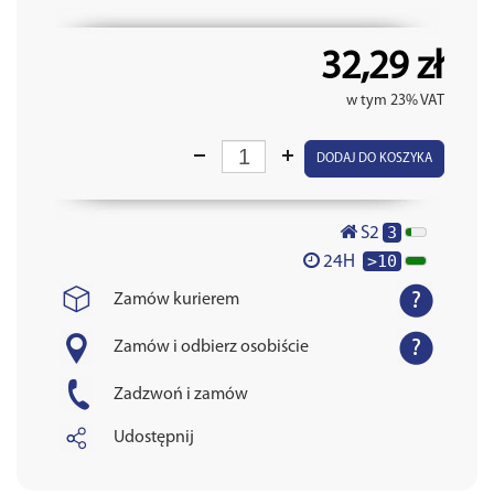
32,29 zł
w tym 23% VAT
DODAJ DO KOSZYKA
3
S2
>10
24H
Zamów kurierem
Zamów i odbierz osobiście
Zadzwoń i zamów
Udostępnij