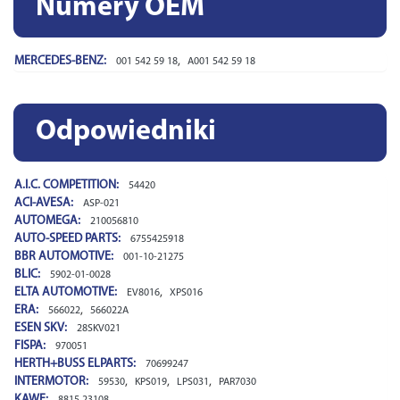
Numery OEM
MERCEDES-BENZ:
,
001 542 59 18
A001 542 59 18
Odpowiedniki
A.I.C. COMPETITION:
54420
ACI-AVESA:
ASP-021
AUTOMEGA:
210056810
AUTO-SPEED PARTS:
6755425918
BBR AUTOMOTIVE:
001-10-21275
BLIC:
5902-01-0028
ELTA AUTOMOTIVE:
,
EV8016
XPS016
ERA:
,
566022
566022A
ESEN SKV:
28SKV021
FISPA:
970051
HERTH+BUSS ELPARTS:
70699247
INTERMOTOR:
,
,
,
59530
KPS019
LPS031
PAR7030
KAWE:
8815 23108