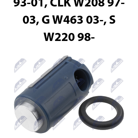
93-01, CLK W208 97-
03, G W463 03-, S
W220 98-