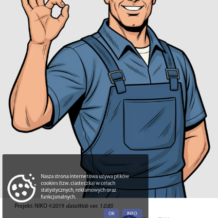
Nasza strona internetowa używa plików
cookies (tzw. ciasteczka) w celach
statystycznych, reklamowych oraz
funkcjonalnych.
Projekt: NIKO ©2019
dataWeb ver. 1.0.85
OK
INFO