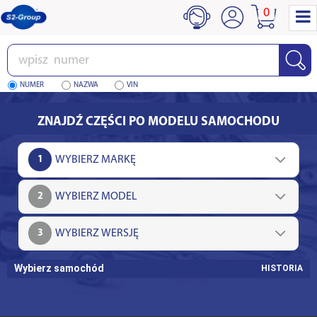
0
Wpisz
numer
NUMER
NAZWA
VIN
ZNAJDŹ CZĘŚCI PO MODELU SAMOCHODU
1
2
3
Wybierz samochód
HISTORIA