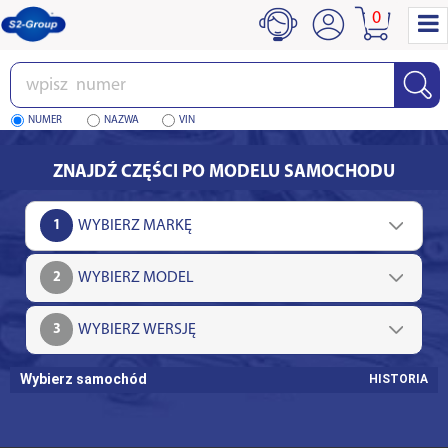
0
Wpisz
numer
NUMER
NAZWA
VIN
ZNAJDŹ CZĘŚCI PO MODELU SAMOCHODU
1
2
3
Wybierz samochód
HISTORIA