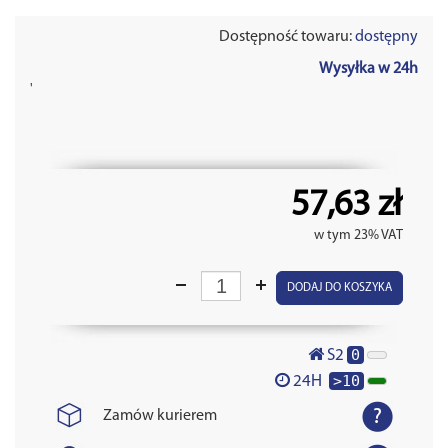
Dostępność towaru:
dostępny
Wysyłka w 24h
'
57,63 zł
w tym 23% VAT
DODAJ DO KOSZYKA
0
S2
>10
24H
Zamów kurierem