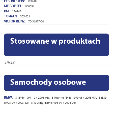
FEBI BILSTEIN:
178618
MEC-DIESEL:
960094
PAI:
136145
TOPRAN:
305 021
VICTOR REINZ:
70-36877-00
Stosowane w produktach
ELRING
576.251
Samochody osobowe
BMW:
,
,
3 (E46) (1997-12 » 2005-05)
3 Touring (E46) (1999-06 » 2005-07)
5 (E39)
,
(1995-09 » 2003-12)
5 Touring (E39) (1996-09 » 2004-06)