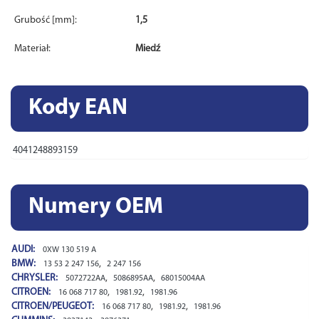
Grubość [mm]:
1,5
Materiał:
Miedź
Kody EAN
4041248893159
Numery OEM
AUDI:
0XW 130 519 A
BMW:
,
13 53 2 247 156
2 247 156
CHRYSLER:
,
,
5072722AA
5086895AA
68015004AA
CITROEN:
,
,
16 068 717 80
1981.92
1981.96
CITROEN/PEUGEOT:
,
,
16 068 717 80
1981.92
1981.96