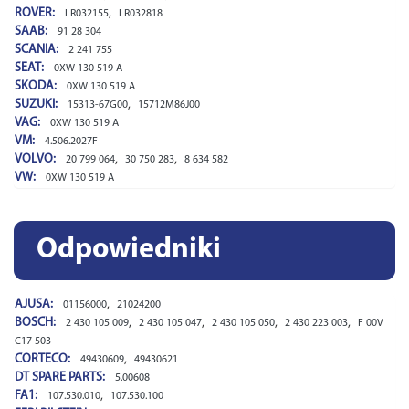
ROVER:
,
LR032155
LR032818
SAAB:
91 28 304
SCANIA:
2 241 755
SEAT:
0XW 130 519 A
SKODA:
0XW 130 519 A
SUZUKI:
,
15313-67G00
15712M86J00
VAG:
0XW 130 519 A
VM:
4.506.2027F
VOLVO:
,
,
20 799 064
30 750 283
8 634 582
VW:
0XW 130 519 A
Odpowiedniki
AJUSA:
,
01156000
21024200
BOSCH:
,
,
,
,
2 430 105 009
2 430 105 047
2 430 105 050
2 430 223 003
F 00V
C17 503
CORTECO:
,
49430609
49430621
DT SPARE PARTS:
5.00608
FA1:
,
107.530.010
107.530.100