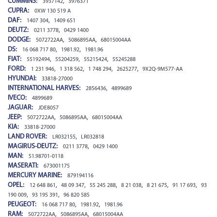
CUMMINS:
,
3937142
3976371
CUPRA:
0XW 130 519 A
DAF:
,
1407 304
1409 651
DEUTZ:
,
0211 3778
0429 1400
DODGE:
,
,
5072722AA
5086895AA
68015004AA
DS:
,
,
16 068 717 80
1981.92
1981.96
FIAT:
,
,
,
55192494
55204259
55215424
55245288
FORD:
,
,
,
,
1 231 946
1 318 562
1 748 294
2625277
9X2Q-9M577-AA
HYUNDAI:
33818-27000
INTERNATIONAL HARVES:
,
2856436
4899689
IVECO:
4899689
JAGUAR:
JDE8057
JEEP:
,
,
5072722AA
5086895AA
68015004AA
KIA:
33818-27000
LAND ROVER:
,
LR032155
LR032818
MAGIRUS-DEUTZ:
,
0211 3778
0429 1400
MAN:
51.98701-0118
MASERATI:
673001175
MERCURY MARINE:
879194116
OPEL:
,
,
,
,
,
,
12 648 861
48 09 347
55 245 288
8 21 038
8 21 675
91 17 693
93
,
,
190 009
93 195 391
96 820 585
PEUGEOT:
,
,
16 068 717 80
1981.92
1981.96
RAM:
,
,
5072722AA
5086895AA
68015004AA