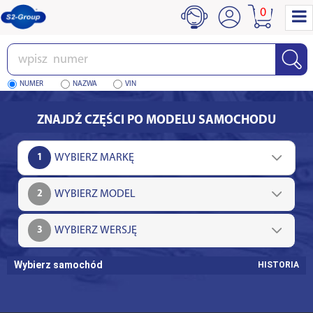
0
Wpisz
numer
NUMER
NAZWA
VIN
ZNAJDŹ CZĘŚCI PO MODELU SAMOCHODU
1
2
3
Wybierz samochód
HISTORIA