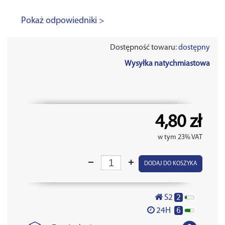
Pokaż odpowiedniki >
Dostępność towaru:
dostępny
Wysyłka natychmiastowa
4,80 zł
w tym 23% VAT
DODAJ DO KOSZYKA
2
S2
6
24H