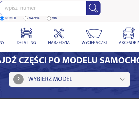
Wpisz
numer
NUMER
NAZWA
VIN
YNY
DETAILING
NARZĘDZIA
WYCIERACZKI
AKCESORI
JDŹ CZĘŚCI PO MODELU SAMOC
2