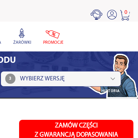
0
A
ŻARÓWKI
PROMOCJE
HODU
3
HISTORIA
ZAMÓW CZĘŚCI
Z GWARANCJĄ DOPASOWANIA