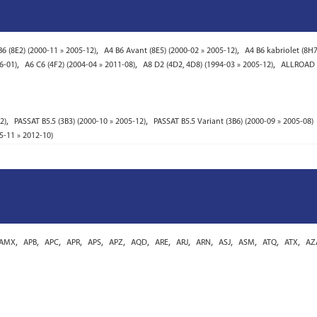
,
,
B6 (8E2) (2000-11 » 2005-12)
A4 B6 Avant (8E5) (2000-02 » 2005-12)
A4 B6 kabriolet (8H7
,
,
,
6-01)
A6 C6 (4F2) (2004-04 » 2011-08)
A8 D2 (4D2, 4D8) (1994-03 » 2005-12)
ALLROAD C
,
,
2)
PASSAT B5.5 (3B3) (2000-10 » 2005-12)
PASSAT B5.5 Variant (3B6) (2000-09 » 2005-08)
5-11 » 2012-10)
,
,
,
,
,
,
,
,
,
,
,
,
,
,
AMX
APB
APC
APR
APS
APZ
AQD
ARE
ARJ
ARN
ASJ
ASM
ATQ
ATX
AZ