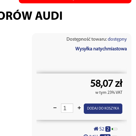
ORÓW AUDI
Dostępność towaru:
dostępny
Wysyłka natychmiastowa
58,07 zł
w tym 23% VAT
DODAJ DO KOSZYKA
2
S2