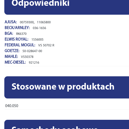
Odpowiedniki
AJUSA:
,
00759300
11065800
BECK/ARNLEY:
036-1656
BGA:
RK6370
ELWIS ROYAL:
1556005
FEDERAL MOGUL:
VS 50702 R
GOETZE:
50-028647-00
MAHLE:
VS50378
MEC-DIESEL:
921216
Stosowane w produktach
EL
040.050