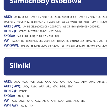
Samochody osobowe
AUDI:
,
,
A4 B5 (8D2) (1994-11 » 2001-12)
A4 B5 Avant (8D5) (1994-11 » 2002-12)
A4 
,
,
1998-01)
A6 C5 (4B2, 4B4) (1997-01 » 2005-12)
A6 C5 Avant (4B5, 4B6) (1997-11 » 200
AUDI (FAW):
,
A4 B6 (8E2) (2002-08 » 2005-07)
A6 C5 (4Y8) (1999-09 » 2006-12)
HONGQI:
CENTURY STAR (1999-01 » 2010-01)
SKODA:
SUPERB I (3U4) (2001-12 » 2008-03)
VW:
,
PASSAT B5 (3B2) (1996-08 » 2001-12)
PASSAT B5 Variant (3B5) (1997-05 » 2001-1
VW (SVW):
,
PASSAT B5 (9F8) (2000-04 » 2009-12)
PASSAT LINGYU (B5, 9F0, 9F9) (200
Silniki
AUDI:
,
,
,
,
,
,
,
,
,
,
,
,
ACK
AGA
AGB
AGE
AHA
AJG
AJK
ALF
ALG
ALW
AML
AMM
AUDI (FAW):
,
,
,
,
,
,
ACK
AMX
APS
ARJ
ATX
BBG
BDV
HONGQI:
V6BFK
SKODA:
,
AMX
BBG
VW:
,
,
,
,
,
,
,
,
,
ACK
AGE
AHA
ALG
AMX
APR
AQD
ATQ
ATX
BBG
VW (FAW):
,
AGE
ATX