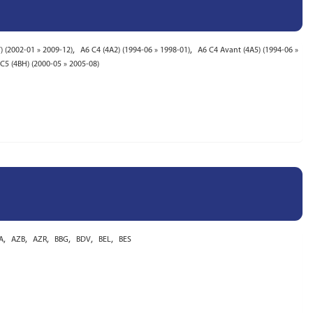
,
,
) (2002-01 » 2009-12)
A6 C4 (4A2) (1994-06 » 1998-01)
A6 C4 Avant (4A5) (1994-06 »
5 (4BH) (2000-05 » 2005-08)
,
,
,
,
,
,
A
AZB
AZR
BBG
BDV
BEL
BES