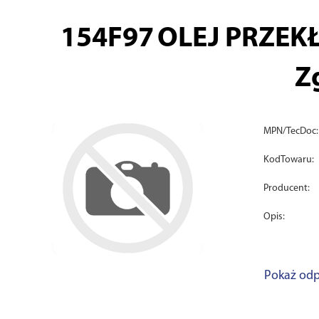
154F97
OLEJ PRZEK
Z
MPN/TecDoc:
KodTowaru:
Producent:
Opis:
Pokaż odp