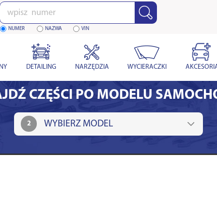
Wpisz
numer
NUMER
NAZWA
VIN
YNY
DETAILING
NARZĘDZIA
WYCIERACZKI
AKCESORI
JDŹ CZĘŚCI PO MODELU SAMOC
2