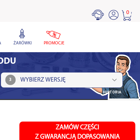
0
A
ŻARÓWKI
PROMOCJE
HODU
3
HISTORIA
ZAMÓW CZĘŚCI
Z GWARANCJĄ DOPASOWANIA